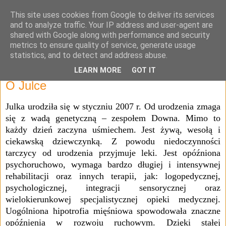
This site uses cookies from Google to deliver its services
Julia Adamowska
and to analyze traffic. Your IP address and user-agent are
shared with Google along with performance and security
metrics to ensure quality of service, generate usage
statistics, and to detect and address abuse.
▼
LEARN MORE
GOT IT
O Julce
Julka urodziła się w styczniu 2007 r. Od urodzenia zmaga
się z wadą genetyczną – zespołem Downa. Mimo to
każdy dzień zaczyna uśmiechem. Jest żywą, wesołą i
ciekawską dziewczynką. Z powodu niedoczynności
tarczycy od urodzenia przyjmuje leki. Jest opóźniona
psychoruchowo, wymaga bardzo długiej i intensywnej
rehabilitacji oraz innych terapii, jak: logopedycznej,
psychologicznej, integracji sensorycznej oraz
wielokierunkowej specjalistycznej opieki medycznej.
Uogólniona hipotrofia mięśniowa spowodowała znaczne
opóźnienia w rozwoju ruchowym. Dzięki stałej