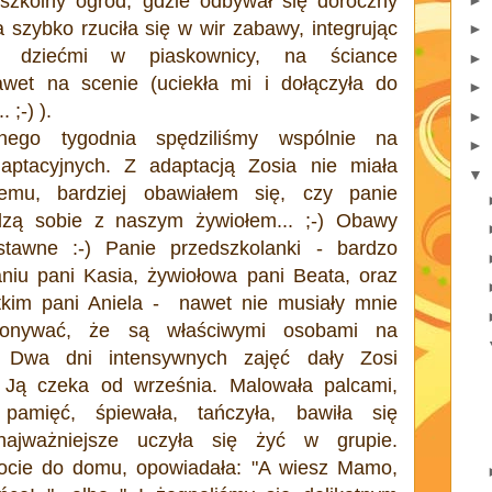
szkolny ogród, gdzie odbywał się doroczny
a szybko rzuciła się w wir zabawy, integrując
►
i dziećmi w piaskownicy, na ściance
►
wet na scenie (uciekła mi i dołączyła do
►
 ;-) ).
►
onego tygodnia spędziliśmy wspólnie na
►
aptacyjnych. Z adaptacją Zosia nie miała
▼
lemu, bardziej obawiałem się, czy panie
dzą sobie z naszym żywiołem... ;-) Obawy
stawne :-) Panie przedszkolanki - bardzo
niu pani Kasia, żywiołowa pani Beata, oraz
kim pani Aniela - nawet nie musiały mnie
konywać, że są właściwymi osobami na
. Dwa dni intensywnych zajęć dały Zosi
 Ją czeka od września. Malowała palcami,
 pamięć, śpiewała, tańczyła, bawiła się
ajważniejsze uczyła się żyć w grupie.
ocie do domu, opowiadała: "A wiesz Mamo,