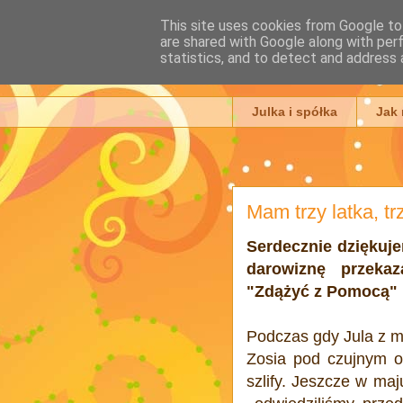
This site uses cookies from Google to 
are shared with Google along with per
Julia Ada
statistics, and to detect and address 
Julka i spółka
Jak
Mam trzy latka, trzy
Serdecznie dziękuje
darowiznę przeka
"Zdążyć z Pomocą" :
Podczas gdy Jula z m
Zosia pod czujnym o
szlify. Jeszcze w maj