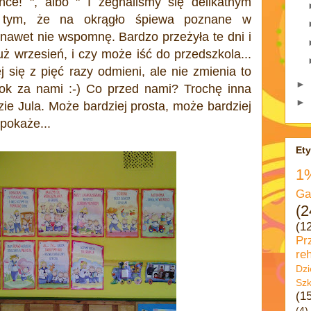
ńce! ", albo " I żegnaliśmy się delikatnym
O tym, że na okrągło śpiewa poznane w
 nawet nie wspomnę. Bardzo przeżyła te dni i
już wrzesień, i czy może iść do przedszkola...
j się z pięć razy odmieni, ale nie zmienia to
►
rok za nami :-) Co przed nami? Trochę inna
►
dzie Jula. Może bardziej prosta, może bardziej
pokaże...
Ety
1
Ga
(2
(1
Pr
reh
Dzi
Szk
(1
(4)