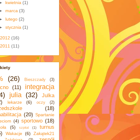
►
kwietnia
(1)
►
marca
(3)
►
lutego
(2)
►
stycznia
(1)
2012
(16)
2011
(11)
kiety
%
(26)
Bieszczady
(3)
integracja
cno
(11)
4)
julia
(32)
Julka
2)
lekarze
(6)
oczy
(2)
zedszkole
(18)
abilitacja
(20)
Spartanie
sportowo
(18)
eciom
(4)
turnus
oła
(5)
szpital
(1)
5)
Wakacje
(6)
Zakątek21
zespół
Zaździerz
(3)