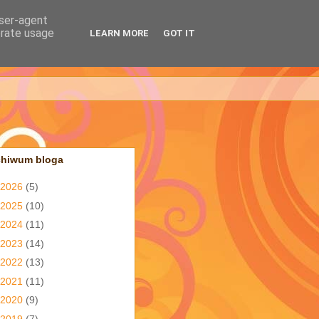
user-agent
erate usage
LEARN MORE
GOT IT
chiwum bloga
2026
(5)
2025
(10)
2024
(11)
2023
(14)
2022
(13)
2021
(11)
2020
(9)
2019
(7)