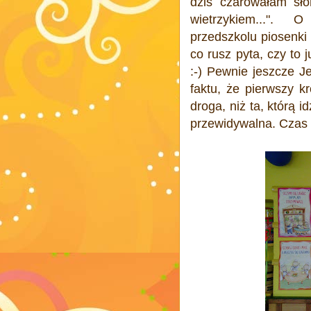
dziś czarowałam sło
wietrzykiem...". 
przedszkolu piosenki
co rusz pyta, czy to 
:-) Pewnie jeszcze Je
faktu, że pierwszy k
droga, niż ta, którą i
przewidywalna. Czas 