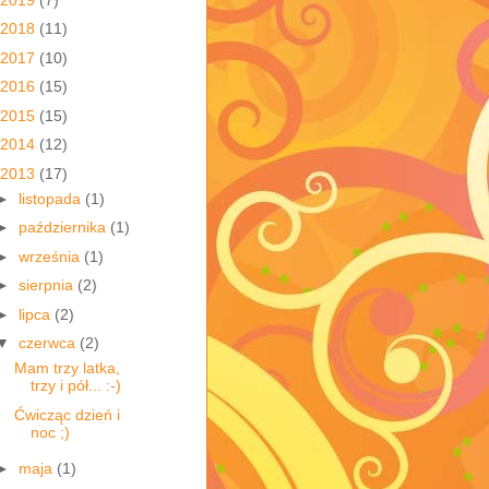
2018
(11)
2017
(10)
2016
(15)
2015
(15)
2014
(12)
2013
(17)
►
listopada
(1)
►
października
(1)
►
września
(1)
►
sierpnia
(2)
►
lipca
(2)
▼
czerwca
(2)
Mam trzy latka,
trzy i pół... :-)
Ćwicząc dzień i
noc ;)
►
maja
(1)