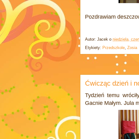
Pozdrawiam deszczo
Autor:
Jacek
o
niedziela, cze
Etykiety:
Przedszkole
,
Zosia
Ćwicząc dzień i no
Tydzień temu wróciły
Gacnie Małym. Jula mi