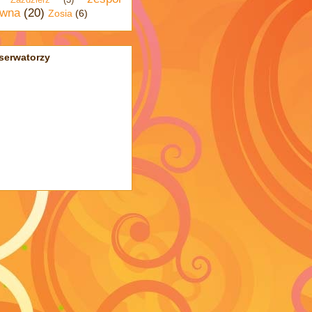
wna
(20)
Zosia
(6)
serwatorzy