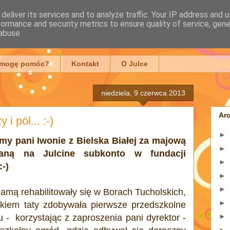
deliver its services and to analyze traffic. Your IP address and 
formance and security metrics to ensure quality of service, gen
mowska
abuse.
 mogę pomóc?
Kontakt
O Julce
niedziela, 9 czerwca 2013
Ar
 i pół... :-)
►
my pani Iwonie z Bielska Białej za majową
►
zaną na Julcine subkonto w fundacji
►
-)
►
►
amą rehabilitowały się w Borach Tucholskich,
►
kiem taty zdobywała pierwsze przedszkolne
►
u - korzystając z zaproszenia pani dyrektor -
►