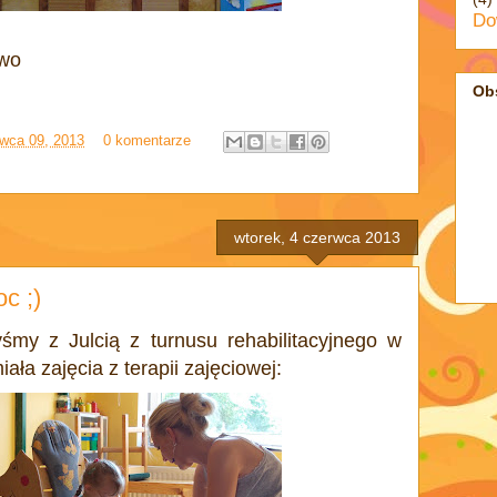
Do
wo
Ob
rwca 09, 2013
0 komentarze
wtorek, 4 czerwca 2013
c ;)
śmy z Julcią z turnusu rehabilitacyjnego w
ała zajęcia z terapii zajęciowej: