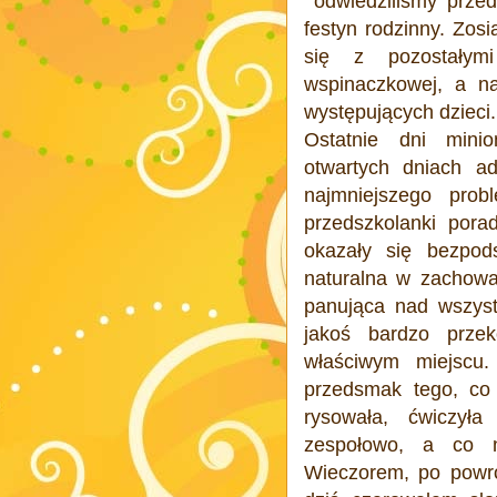
odwiedziliśmy przed
festyn rodzinny. Zosi
się z pozostałym
wspinaczkowej, a na
występujących dzieci...
Ostatnie dni mini
otwartych dniach ad
najmniejszego prob
przedszkolanki pora
okazały się bezpod
naturalna w zachowa
panująca nad wszyst
jakoś bardzo prze
właściwym miejscu
przedsmak tego, co
rysowała, ćwiczyła
zespołowo, a co n
Wieczorem, po powr