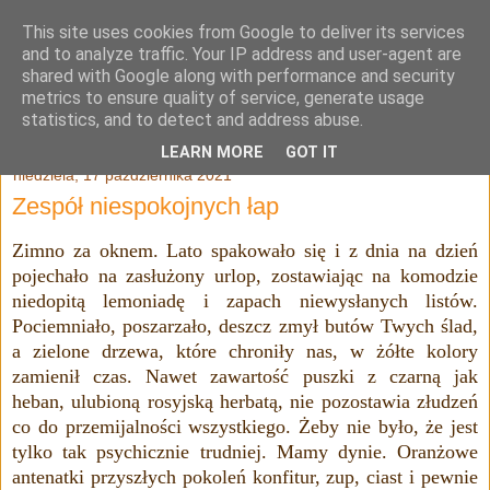
This site uses cookies from Google to deliver its services
Julia Adamowska
and to analyze traffic. Your IP address and user-agent are
shared with Google along with performance and security
metrics to ensure quality of service, generate usage
statistics, and to detect and address abuse.
▼
LEARN MORE
GOT IT
niedziela, 17 października 2021
Zespół niespokojnych łap
Zimno za oknem. Lato spakowało się i z dnia na dzień
pojechało na zasłużony urlop, zostawiając na komodzie
niedopitą lemoniadę i
zapach niewysłanych listów
.
Pociemniało, poszarzało, deszcz zmył butów Twych ślad
,
a
zielone drzewa, które chroniły nas,
w żółte kolory
zamienił czas. Nawet zawartość puszki z czarną jak
heban, ulubioną rosyjską
herbatą, nie pozostawia złudzeń
co do przemijalności wszystkiego. Żeby nie było, że jest
tylko tak psychicznie trudniej. Mamy dynie. Oranżowe
antenatki przyszłych pokoleń konfitur, zup, ciast i pewnie