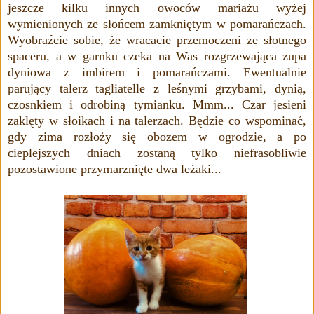
jeszcze kilku innych owoców mariażu wyżej
wymienionych ze słońcem zamkniętym w pomarańczach.
Wyobraźcie sobie, że wracacie przemoczeni ze słotnego
spaceru, a w garnku czeka na Was rozgrzewająca zupa
dyniowa z imbirem i pomarańczami. Ewentualnie
parujący talerz tagliatelle z leśnymi grzybami, dynią,
czosnkiem i odrobiną tymianku. Mmm... Czar jesieni
zaklęty w słoikach i na talerzach. Będzie co wspominać,
gdy zima rozłoży się obozem w ogrodzie, a po
cieplejszych dniach zostaną tylko
niefrasobliwie
pozostawione
przymarznięte dwa leżaki...