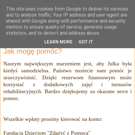
This site uses cookies from Google to deliver its services
Julia Adamowska
and to analyze traffic. Your IP address and user-agent are
shared with Google along with performance and security
metrics to ensure quality of service, generate usage
statistics, and to detect and address abuse.
▼
LEARN MORE
GOT IT
Jak mogę pomóc?
Naszym największym marzeniem jest, aby Julka była
kiedyś samodzielna. Państwo możecie nam pomóc je
urzeczywistnić. Dzięki rezerwom finansowym może
korzystać z dodatkowych zajęć i turnusów
rehabilitacyjnych. Bardzo dziękujemy za okazane serce i
pomoc.
Wszelkie wpłaty prosimy kierować na konto:
Fundacja Dzieciom "Zdążyć z Pomocą"