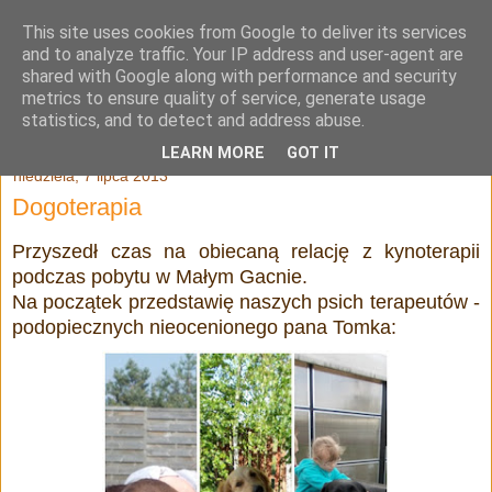
This site uses cookies from Google to deliver its services
Julia Adamowska
and to analyze traffic. Your IP address and user-agent are
shared with Google along with performance and security
metrics to ensure quality of service, generate usage
statistics, and to detect and address abuse.
▼
LEARN MORE
GOT IT
niedziela, 7 lipca 2013
Dogoterapia
Przyszedł czas na obiecaną relację z kynoterapii
podczas pobytu w Małym Gacnie.
Na początek przedstawię naszych psich terapeutów -
podopiecznych nieocenionego pana Tomka: