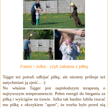
Fawor i Julka - czyli zabawa z piłką
Tajger też potrafi odbijać piłkę, ale niestety próbuje też
natychmiast ją zjeść... :)
No właśnie Tajger jest najmłodszym terapeutą o
najżywszym temperamencie. Pełen energii do biegania za
piłką i wyścigów na trawie. Julka tak bardzo lubiła rzucać
mu piłkę z okrzykiem "aport", że trzeba było przed nią