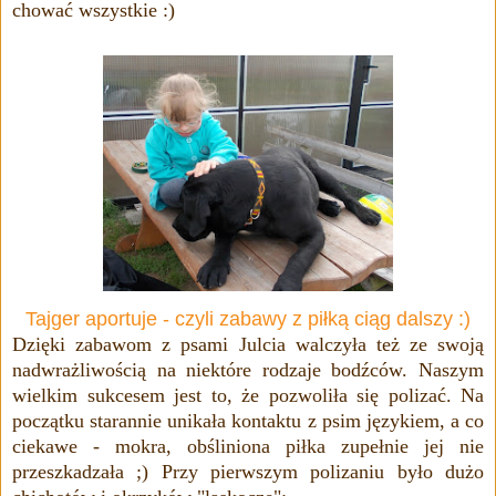
chować wszystkie :)
Tajger aportuje - czyli zabawy z piłką ciąg dalszy :)
Dzięki zabawom z psami Julcia walczyła też ze swoją
nadwrażliwością na niektóre rodzaje bodźców. Naszym
wielkim sukcesem jest to, że pozwoliła się polizać. Na
początku starannie unikała kontaktu z psim językiem, a co
ciekawe - mokra, obśliniona piłka zupełnie jej nie
przeszkadzała ;) Przy pierwszym polizaniu było dużo