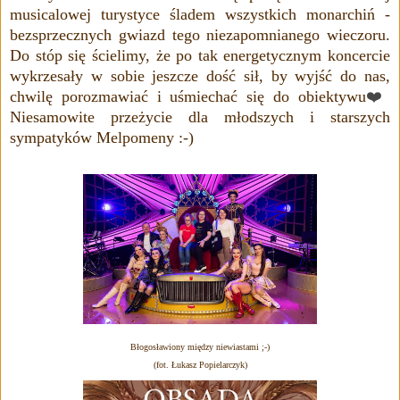
musicalowej
turystyce
śladem wszystkich monarchiń -
bezsprzecznych gwiazd tego niezapomnianego wieczoru.
Do stóp się ścielimy, że po tak energetycznym koncercie
wykrzesały w sobie jeszcze dość sił, by wyjść do nas,
chwilę porozmawiać i uśmiechać się do obiektywu
❤️
Niesamowite przeżycie dla młodszych i starszych
sympatyków Melpomeny :-)
Błogosławiony między niewiastami ;-)
(fot. Łukasz Popielarczyk)