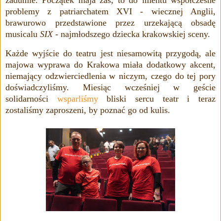
zadumie. Początek maja zaś, to
do imentu współczesne
problemy z patriarchatem
XVI - wiecznej Anglii,
brawurowo przedstawione przez urzekającą obsadę
musicalu
SIX
- najmłodszego dziecka krakowskiej sceny.
Każde wyjście do teatru jest niesamowitą przygodą, ale
majowa wyprawa do Krakowa miała dodatkowy akcent,
niemający odzwierciedlenia w niczym, czego do tej pory
doświadczyliśmy. Miesiąc wcześniej w geście
solidarności
wsparliśmy
bliski sercu teatr i teraz
zostaliśmy zaproszeni, by poznać go od kulis.