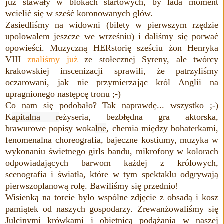
już stawały w blokach startowych, by lada moment
wcielić się w sześć koronowanych głów.
Zasiedliśmy na widowni (bilety w pierwszym rzędzie
upolowałem jeszcze we wrześniu) i daliśmy się porwać
opowieści. Muzyczną HER
storię sześciu żon Henryka
VIII
znaliśmy już
ze stołecznej Syreny, ale twórcy
krakowskiej
inscenizacji sprawili, że patrzyliśmy
oczarowani, jak nie przymierzając król Anglii na
upragnionego następcę tronu ;-)
Co nam się podobało? Tak naprawdę... wszystko ;-)
K
apitalna r
eżyseria, bezbłędna gra aktorska,
brawurowe popisy woka
lne
, chemia między bohaterkami,
fenomenalna choreografia, bajeczne kostiumy, muzyka w
wykonaniu świetnego girls bandu, mikrofony w kolorach
odpowiadających barwom każdej z królowych,
scenografia i światła, które w tym spektaklu odgrywają
pierwszoplanową rolę. Bawiliśmy się przednio!
Wisienką na torcie było wspólne zdjęcie z obsadą i kosz
pamiątek od naszych gospodarzy.
Zrewanżowaliśmy się
Julcinymi krówkami i obietnicą podążania w naszej