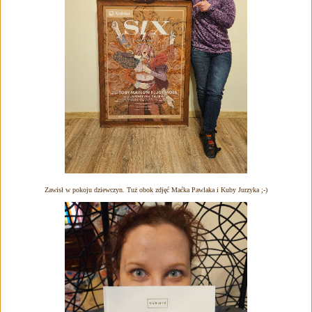
Zawisł w pokoju dziewczyn. Tuż obok zdjęć Maćka Pawlaka i Kuby Jurzyka ;-)