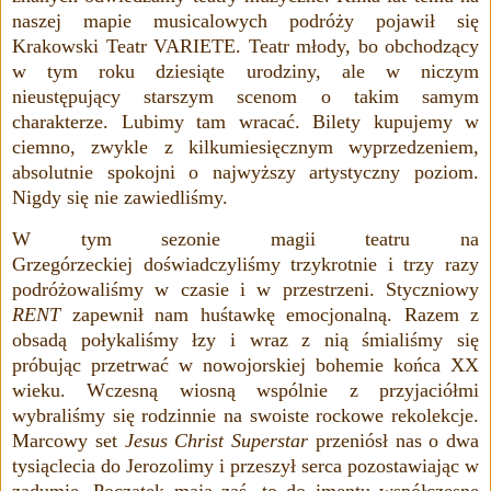
naszej mapie musicalowych podróży pojawił się
Krakowski Teatr VARIETE. Teatr młody, bo obchodzący
w tym roku dziesiąte urodziny, ale w niczym
nieustępujący starszym scenom o takim samym
charakterze. Lubimy tam wracać. Bilety kupujemy w
ciemno, zwykle z kilkumiesięcznym wyprzedzeniem,
absolutnie spokojni o najwyższy artystyczny poziom.
Nigdy się nie zawiedliśmy.
W tym sezonie
magii teatru
na
Grzegórzeckiej
doświadczyliśmy trzykrotnie i trzy razy
podróżowaliśmy w czasie i w przestrzeni. Styczniowy
RENT
zapewnił nam huśtawkę emocjonalną.
Razem z
obsadą połykaliśmy łzy i wraz z nią śmialiśmy się
próbując przetrwać w nowojorskiej bohemie końca XX
wieku. Wczesną wiosną wspólnie z przyjaciółmi
wybraliśmy się rodzinnie na swoiste rockowe rekolekcje.
Marcowy set
Jesus Christ Superstar
przeniósł nas o dwa
tysiąclecia do Jerozolimy i przeszył serca pozostawiając w