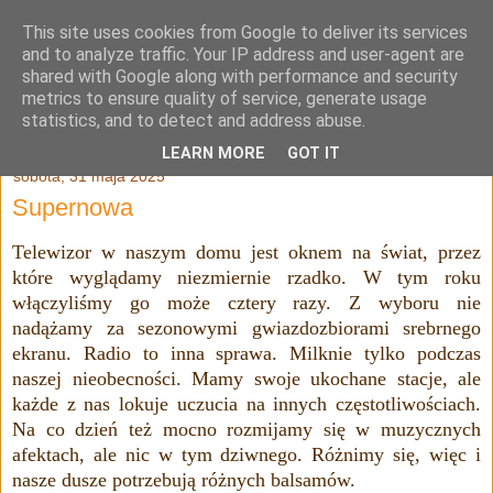
This site uses cookies from Google to deliver its services
Julia Adamowska
and to analyze traffic. Your IP address and user-agent are
shared with Google along with performance and security
metrics to ensure quality of service, generate usage
statistics, and to detect and address abuse.
▼
LEARN MORE
GOT IT
sobota, 31 maja 2025
Supernowa
Telewizor w naszym domu jest oknem na świat, przez
które wyglądamy niezmiernie rzadko. W tym roku
włączyliśmy go może cztery razy. Z wyboru nie
nadążamy za sezonowymi gwiazdozbiorami srebrnego
ekranu. Radio to inna sprawa. Milknie tylko podczas
naszej nieobecności. Mamy swoje ukochane stacje, ale
każde z nas lokuje uczucia na innych częstotliwościach.
Na co dzień też mocno rozmijamy się w muzycznych
afektach, ale nic w tym dziwnego. Różnimy się, więc i
nasze dusze potrzebują różnych balsamów.