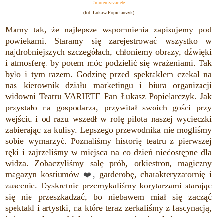
#muremzavariete
(fot. Łukasz Popielarczyk)
Mamy tak, że najlepsze wspomnienia zapisujemy pod
powiekami. Staramy się zarejestrować wszystko w
najdrobniejszych szczegółach, chłoniemy obrazy, dźwięki
i atmosferę, by potem móc podzielić się wrażeniami. Tak
było i tym razem. Godzinę przed spektaklem czekał na
nas kierownik działu marketingu i biura organizacji
widowni Teatru VARIETE Pan Łukasz Popielarczyk. Jak
przystało na gospodarza, przywitał swoich gości przy
wejściu i od razu wszedł w rolę pilota naszej wycieczki
zabierając za kulisy. Lepszego przewodnika nie mogliśmy
sobie wymarzyć. Poznaliśmy historię teatru z pierwszej
ręki i zajrzeliśmy w miejsca na co dzień niedostępne dla
widza. Zobaczyliśmy salę prób, orkiestron, magiczny
magazyn kostiumów
,
garderobę, charakteryzatornię i
❤️
zascenie. Dyskretnie przemykaliśmy korytarzami starając
się nie przeszkadzać, bo niebawem miał się zacząć
spektakl i artystki, na które teraz zerkaliśmy z fascynacją,