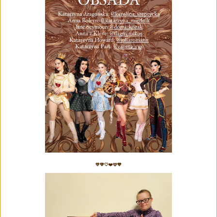
💛💚🤍❤️🩷💙