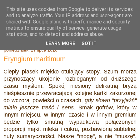
This site uses cookies from Google to deliver its services
Julia Adamowska
and to analyze traffic. Your IP address and user-agent are
shared with Google along with performance and security
metrics to ensure quality of service, generate usage
statistics, and to detect and address abuse.
▼
LEARN MORE
GOT IT
poniedziałek, 27 lipca 2020
Eryngium maritimum
Ciepły piasek miękko otulający stopy. Szum morza
przynoszący ukojenie rozbieganym od dłuższego
czasu myślom. Spokój niesiony delikatną bryzą
nieśpiesznie przewracającą kolejne kartki zakurzonej
do wczoraj powieści o czasach,
gdy słowo "przyjaźń"
miało jeszcze treść i sens.
Smak gofrów, który w
innym miejscu, w innym czasie i w innym gremium
będzie tylko smutną wypadkową połączonych
proporcji mąki, mleka i cukru, pozbawioną subtelnej
nuty sumaryczności. Nasze "mogę", a nie "muszę".