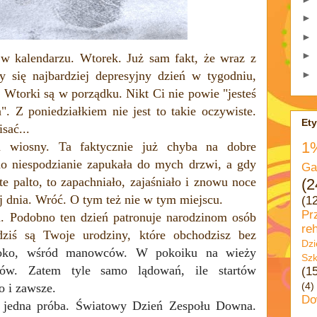
►
►
►
w kalendarzu. Wtorek. Już sam fakt, że wraz z
►
y się najbardziej depresyjny dzień w tygodniu,
. Wtorki są w porządku. Nikt Ci nie powie "jesteś
. Z poniedziałkiem nie jest to takie oczywiste.
Ety
isać...
1
ń wiosny. Ta faktycznie już chyba na dobre
ano niespodzianie zapukała do mych drzwi, a gdy
Ga
e palto, to zapachniało, zajaśniało i znowu noce
(2
ej dnia. Wróć. O tym też nie w tym miejscu.
(1
Pr
. Podobno ten dzień patronuje narodzinom osób
reh
ziś są Twoje urodziny, które obchodzisz bez
Dzi
soko, wśród manowców.
W pokoiku na wieży
Szk
ów. Zatem tyle samo lądowań, ile startów
(1
(4)
o i zawsze.
Do
e jedna próba. Światowy Dzień Zespołu Downa.