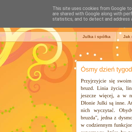
This site uses cookies from Google to 
are shared with Google along with per
Julia Ada
statistics, and to detect and address 
Julka i spółka
Jak
Ósmy dzień tygod
Przyjrzyjcie się swoim
bruzd. Linia życia, li
jeszcze więcej, a w n
Dłonie Julki są inne. 
nich wyczytać. Obydw
bruzda", jedna z dysm
w codziennym funkcjono