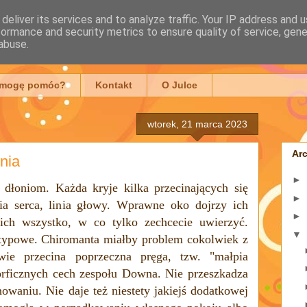
deliver its services and to analyze traffic. Your IP address and 
formance and security metrics to ensure quality of service, gen
mowska
abuse.
 mogę pomóc?
Kontakt
O Julce
wtorek, 21 marca 2023
Ar
nia
►
 dłoniom. Każda kryje kilka przecinających się
►
nia serca, linia głowy. Wprawne oko dojrzy ich
►
ich wszystko, w co tylko zechcecie uwierzyć.
▼
Atypowe. Chiromanta miałby problem cokolwiek z
ie przecina poprzeczna pręga, tzw. "małpia
orficznych cech zespołu Downa. Nie przeszkadza
waniu. Nie daje też niestety jakiejś dodatkowej