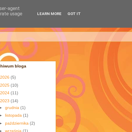
user-agent
erate usage
LEARN MORE
GOT IT
chiwum bloga
2026
(5)
2025
(10)
2024
(11)
2023
(14)
►
grudnia
(1)
►
listopada
(1)
►
października
(2)
►
września
(1)