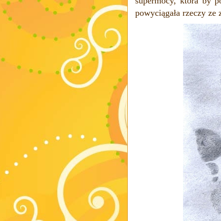
supermocy, która by 
powyciągała rzeczy ze z