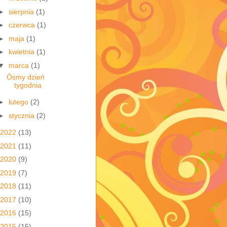
►
sierpnia
(1)
►
czerwca
(1)
►
maja
(1)
►
kwietnia
(1)
▼
marca
(1)
Ósmy dzień
tygodnia
►
lutego
(2)
►
stycznia
(2)
2022
(13)
2021
(11)
2020
(9)
2019
(7)
2018
(11)
2017
(10)
2016
(15)
2015
(15)