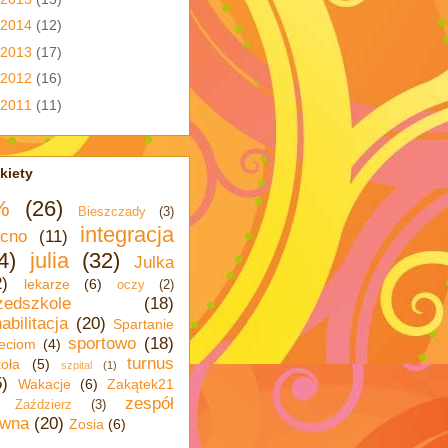
2014
(12)
2013
(17)
2012
(16)
2011
(11)
kiety
%
(26)
Bieszczady
(3)
integracja
cno
(11)
4)
julia
(32)
Julka
2)
lekarze
(6)
oczy
(2)
zedszkole
(18)
abilitacja
(20)
Spartanie
sportowo
(18)
eciom
(4)
turnus
oła
(5)
szpital
(1)
5)
Wakacje
(6)
Zakątek21
zespół
Zaździerz
(3)
wna
(20)
Zosia
(6)