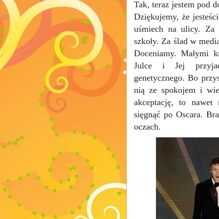
Tak, teraz jestem pod 
Dziękujemy, że jesteśc
uśmiech na ulicy. Za 
szkoły. Za ślad w medi
Doceniamy. Małymi k
Julce i Jej przyja
genetycznego. Bo przys
nią ze spokojem i wie
akceptację, to nawet
sięgnąć po Oscara. B
oczach.