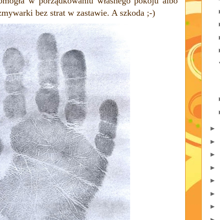
pomogła w porządkowaniu własnego pokoju albo
mywarki bez strat w zastawie. A szkoda ;-)
►
►
►
►
►
►
►
►