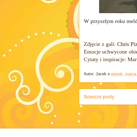
W przyszłym roku melduj
Zdjęcie z gali:
Chris Pi
Emocje uchwycone obi
Cytaty i inspiracje: M
Autor:
Jacek
o
wtorek, marca
Nowsze posty