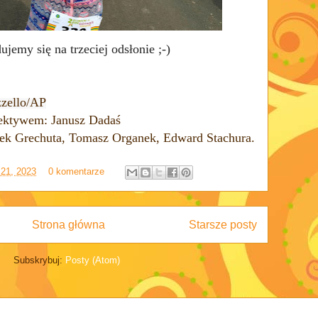
emy się na trzeciej odsłonie ;-)
zzello/AP
ektywem: Janusz Dadaś
arek Grechuta, Tomasz Organek, Edward Stachura.
 21, 2023
0 komentarze
Strona główna
Starsze posty
Subskrybuj:
Posty (Atom)