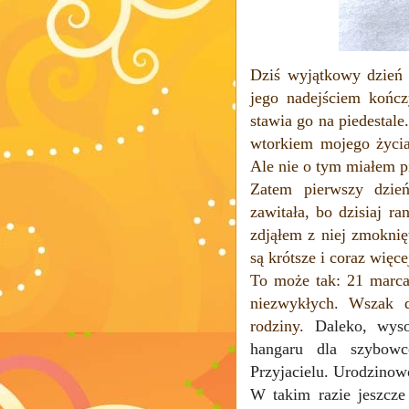
Dziś wyjątkowy dzień 
jego nadejściem kończ
stawia go na piedestale
wtorkiem mojego życia"
Ale nie o tym miałem p
Zatem pierwszy dzie
zawitała, bo dzisiaj r
zdjąłem z niej zmoknięt
są krótsze i coraz więc
To może tak: 21 marca
niezwykłych. Wszak d
rodziny.
Daleko, wy
hangaru dla szybowc
Przyjacielu. Urodzinow
W takim razie jeszcz