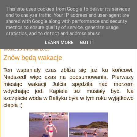
This site uses cookies from Google to deliver its services
Julia Adamowska
and to analyze traffic. Your IP address and user-agent are
shared with Google along with performance and security
metrics to ensure quality of service, generate usage
statistics, and to detect and address abuse.
▼
LEARN MORE
GOT IT
środa, 19 sierpnia 2015
Znów będą wakacje
Ten wspaniały czas zbliża się już ku końcowi.
Nadszedł więc czas na podsumowania. Pierwszy
miesiąc wakacji Julcia spędziła nad morzem
wdychając jod. Kąpiele też musiały być. Na
szczęście woda w Bałtyku była w tym roku wyjątkowo
ciepła ;)