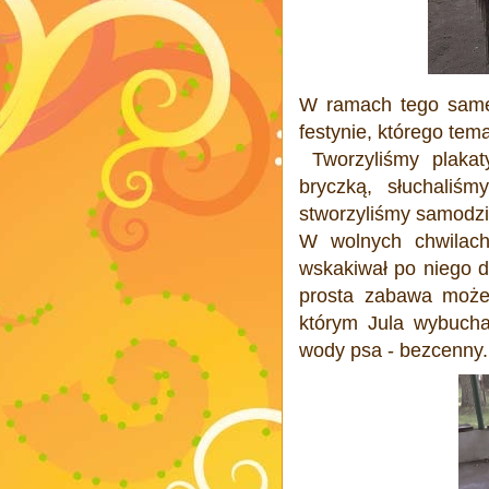
W
ramach tego sameg
festynie, którego tem
Tworzyliśmy plakaty 
bryczką, słuchaliś
stworzyliśmy samodzi
W wolnych chwilach
wskakiwał po niego d
prosta zabawa może
którym Jula wybucha
wody psa - bezcenny.