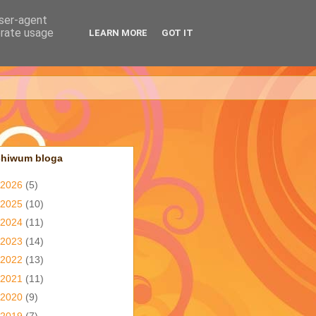
user-agent
erate usage
LEARN MORE
GOT IT
chiwum bloga
2026
(5)
2025
(10)
2024
(11)
2023
(14)
2022
(13)
2021
(11)
2020
(9)
2019
(7)