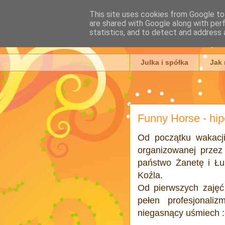
This site uses cookies from Google to 
are shared with Google along with per
Julia Ada
statistics, and to detect and address 
Julka i spółka
Jak
Funny Horse - hip
Od początku wakacji
organizowanej prze
państwo Żanetę i Łu
Koźla.
Od pierwszych zajęć
pełen profesjonali
niegasnący uśmiech :-