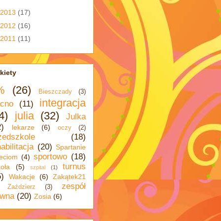
2013
(17)
2012
(16)
2011
(11)
kiety
%
(26)
Bieszczady
(3)
integracja
cno
(11)
4)
julia
(32)
Julka
2)
lekarze
(6)
oczy
(2)
zedszkole
(18)
abilitacja
(20)
Spartanie
sportowo
(18)
eciom
(4)
turnus
oła
(5)
szpital
(1)
5)
Wakacje
(6)
Zakątek21
zespół
Zaździerz
(3)
wna
(20)
Zosia
(6)