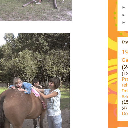
►
►
►
Ety
1
Ga
(2
(1
Pr
reh
Dzi
Szk
(1
(4)
Do