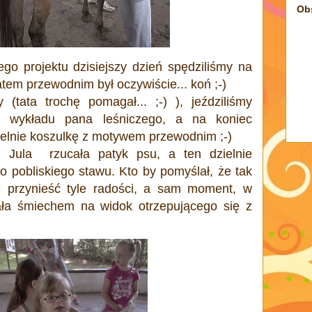
Ob
o projektu dzisiejszy dzień spędziliśmy na
atem przewodnim był oczywiście... koń ;-)
(tata trochę pomagał... ;-) ), jeździliśmy
my wykładu pana leśniczego, a na koniec
elnie koszulkę z motywem przewodnim ;-)
 Jula rzucała patyk psu, a ten dzielnie
o pobliskiego stawu. Kto by pomyślał, że tak
 przynieść tyle radości, a sam moment, w
ła śmiechem na widok otrzepującego się z