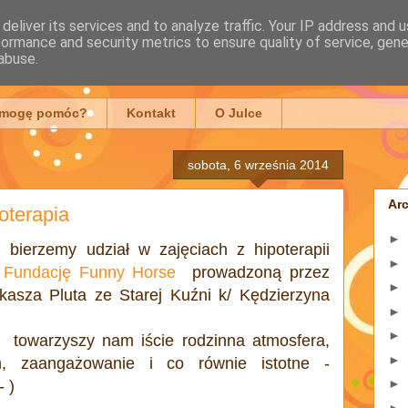
deliver its services and to analyze traffic. Your IP address and 
formance and security metrics to ensure quality of service, gen
mowska
abuse.
 mogę pomóc?
Kontakt
O Julce
sobota, 6 września 2014
Ar
oterapia
►
 bierzemy udział w zajęciach z hipoterapii
►
z
Fundację Funny Horse
prowadzoną przez
►
kasza Pluta ze Starej Kuźni k/ Kędzierzyna
►
►
 towarzyszy nam iście rodzinna atmosfera,
►
zm, zaangażowanie i co równie istotne -
►
 )
►