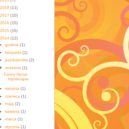
2018
(11)
2017
(10)
2016
(15)
2015
(15)
2014
(12)
►
grudnia
(1)
►
listopada
(1)
►
października
(2)
▼
września
(1)
Funny Horse -
hipoterapia
►
sierpnia
(1)
►
czerwca
(1)
►
maja
(2)
►
kwietnia
(1)
►
marca
(1)
►
stycznia
(1)