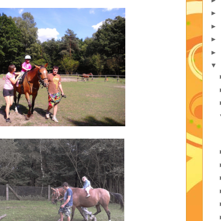
►
►
►
►
▼