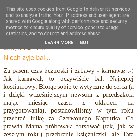
This site uses cookies from Google to deliver its services
Julia Adamowska
and to analyze traffic. Your IP address and user-agent are
shared with Google along with performance and security
metrics to ensure quality of service, generate usage
statistics, and to detect and address abuse.
▼
LEARN MORE
GOT IT
środa, 22 lutego 2012
Niech żyje bal...
Za pasem czas beztroski i zabawy - karnawał :-)
Jak karnawał, to oczywiście bal. Najlepiej
kostiumowy. Biorąc sobie te wytyczne do serca (a
i dzięki wcześniejszym newsom z przedszkola
mając miesiąc czasu z okładem na
przygotowania), postanowilismy w tym roku
przebrać Julkę za Czerwonego Kapturka. Co
prawda Mama próbowała forsować (tak, jak w
zeszłym roku) przebranie księżniczki, ale Tata