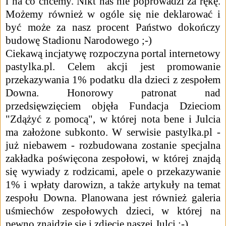
i na co chcemy. Nikt nas nie poprowadzi za rękę.
Możemy również w ogóle się nie deklarować i
być może za nasz procent Państwo dokończy
budowę Stadionu Narodowego ;-)
Ciekawą incjatywę rozpoczyna portal internetowy
pastylka.pl. Celem akcji jest promowanie
przekazywania 1% podatku dla dzieci z zespołem
Downa. Honorowy patronat nad
przedsięwzięciem objęła Fundacja Dzieciom
"Zdążyć z pomocą", w której nota bene i Julcia
ma założone subkonto. W serwisie pastylka.pl -
już niebawem - rozbudowana zostanie specjalna
zakładka poświęcona zespołowi, w której znajdą
się wywiady z rodzicami, apele o przekazywanie
1% i wpłaty darowizn, a także artykuły na temat
zespołu Downa. Planowana jest również galeria
uśmiechów zespołowych dzieci, w której na
pewno znajdzie się i zdjęcie naszej Julci :-)