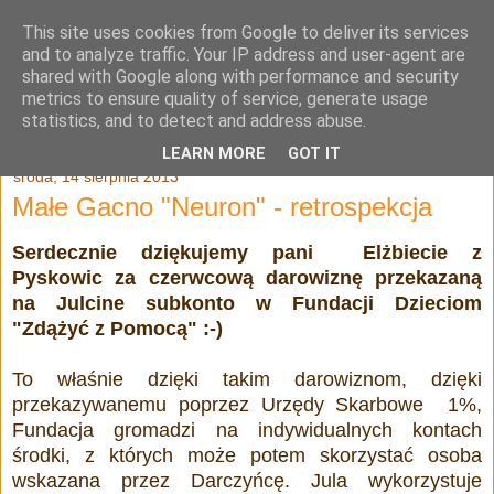
This site uses cookies from Google to deliver its services
Julia Adamowska
and to analyze traffic. Your IP address and user-agent are
shared with Google along with performance and security
metrics to ensure quality of service, generate usage
statistics, and to detect and address abuse.
▼
LEARN MORE
GOT IT
środa, 14 sierpnia 2013
Małe Gacno "Neuron" - retrospekcja
Serdecznie dziękujemy pani Elżbiecie
z
Pyskowic
za czerwcową darowiznę przekazaną
na Julcine subkonto w Fundacji Dzieciom
"Zdążyć z Pomocą" :-)
To właśnie dzięki takim darowiznom, dzięki
przekazywanemu poprzez Urzędy Skarbowe 1%,
Fundacja gromadzi na indywidualnych kontach
środki, z których może potem skorzystać osoba
wskazana przez Darczyńcę. Jula wykorzystuje