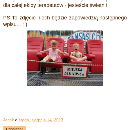
dla całej ekipy terapeutów - jesteście świetni!
PS To zdjęcie niech będzie zapowiedzią następnego
wpisu... ;-)
Jacek
o
środa, sierpnia 14, 2013
Udostępnij