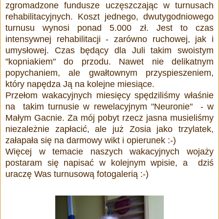
zgromadzone fundusze uczęszczając w turnusach
rehabilitacyjnych. Koszt jednego, dwutygodniowego
turnusu wynosi ponad 5.000 zł. Jest to czas
intensywnej rehabilitacji - zarówno ruchowej, jak i
umysłowej. Czas będący dla Juli takim swoistym
"kopniakiem" do przodu. Nawet nie delikatnym
popychaniem, ale gwałtownym przyspieszeniem,
który napędza Ją na kolejne miesiące.
Przełom wakacyjnych miesięcy spędziliśmy właśnie
na takim turnusie w rewelacyjnym "Neuronie" - w
Małym Gacnie. Za mój pobyt rzecz jasna musieliśmy
niezależnie zapłacić, ale już Zosia jako trzylatek,
załapała się na darmowy wikt i opierunek :-)
Więcej w temacie naszych wakacyjnych wojaży
postaram się napisać w kolejnym wpisie, a dziś
uraczę Was turnusową fotogalerią :-)