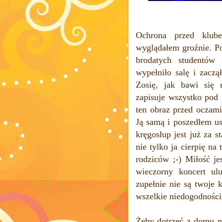
Ochrona przed klub
wyglądałem groźnie. Po
brodatych studentów
wypełniło salę i zaczą
Zosię, jak bawi się 
zapisuje wszystko pod 
ten obraz przed oczam
Ją samą i poszedłem us
kręgosłup jest już za s
nie tylko ja cierpię na
rodziców ;-) Miłość je
wieczorny koncert ul
zupełnie nie są twoje 
wszelkie niedogodności
Żeby dotrzeć z domu 