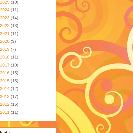
2025
(10)
2024
(11)
2023
(14)
2022
(13)
2021
(11)
2020
(9)
2019
(7)
2018
(11)
2017
(10)
2016
(15)
2015
(15)
2014
(12)
2013
(17)
2012
(16)
2011
(11)
kiety