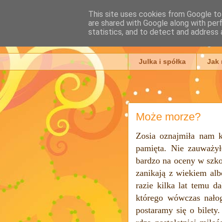
This site uses cookies from Google to 
are shared with Google along with per
Julia Ada
statistics, and to detect and address 
Julka i spółka
Jak
Może morze?
Zosia oznajmiła nam k
pamięta. Nie zauważył
bardzo na oceny w szko
zanikają z wiekiem al
razie kilka lat temu d
którego wówczas nałog
postaramy się o bilety.