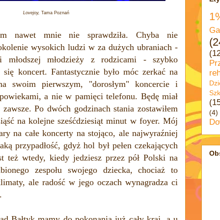
Lovejoy,
Tama Poznań
1
Ga
em nawet mnie nie sprawdziła. Chyba nie
(2
kolenie wysokich ludzi w za dużych ubraniach -
(1
 i młodszej młodzieży z rodzicami - szybko
Pr
ł się koncert. Fantastycznie było móc zerkać na
reh
na swoim pierwszym, "dorosłym" koncercie i
Dzi
Szk
powiekami, a nie w pamięci telefonu. Będę miał
(1
i zawsze. Po dwóch godzinach stania zostawiłem
(4)
iąść na kolejne sześćdziesiąt minut w foyer. Mój
Do
tary na całe koncerty na stojąco, ale najwyraźniej
 taką przypadłość, gdyż hol był pełen czekających
Ob
st też wtedy, kiedy jedziesz przez pół Polski na
ubionego zespołu swojego dziecka, chociaż to
klimaty, ale radość w jego oczach wynagradza ci
.
nad Bałtyk mamy do pokonania
już
cały kraj, a u