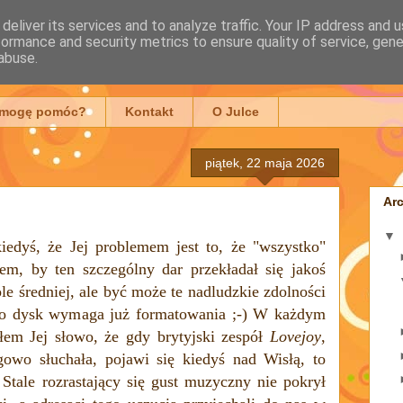
deliver its services and to analyze traffic. Your IP address and 
formance and security metrics to ensure quality of service, gen
mowska
abuse.
 mogę pomóc?
Kontakt
O Julce
piątek, 22 maja 2026
Ar
▼
iedyś, że Jej problemem jest to, że "wszystko"
em, by ten szczególny dar przekładał się jakoś
le średniej, ale być może
te nadludzkie zdolności
bo dysk wymaga już formatowania ;-) W każdym
ałem Jej słowo, że gdy brytyjski zespół
Lovejoy
,
owo słuchała, pojawi się kiedyś
nad Wisłą,
to
Stale rozrastający się gust muzyczny
nie pokrył