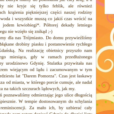
ży nie kryje się tylko feblik, ale również
ch krążenia piękniejszej części naszej rodziny
woda i wszystkie muszą co jakiś czas wrócić na
 jodem krwiobiegi*. Półtorej dekady letniego
u nie wzięło się znikąd ;-)
śmy dla nas Trójmiasto. D
o domu
przywieźliśmy
błąkane drobiny piasku i postanowienie
rychłego
Gdańską.
Na realizację obietnicy przyszło nam
łego miesiąca, gdy w ramach
przedłużonego
y urodzinowo Gdynię. Stulatka przywitała nas
atrem wiejącym od lądu i zacumowanym w tym
dziestu lat "Darem Pomorza". Czas jest łaskawy
arsza od miasta, w którego porcie cumuje, ale nadal
za na takich szczurach lądowych, jak my.
ń poznawaliśmy odmierzając jego ulice długością
śpiesznie. W tempie dostosowanym do schylania
reminiscencji. Za mało ich, by uzbierać cały
ypada nam zatem dopisać Gdynię do długiej listy