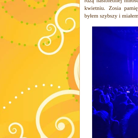
rdzą
nastoletniej miłoś
kwietniu
. Zosia p
amię
byłem szybszy i miałem