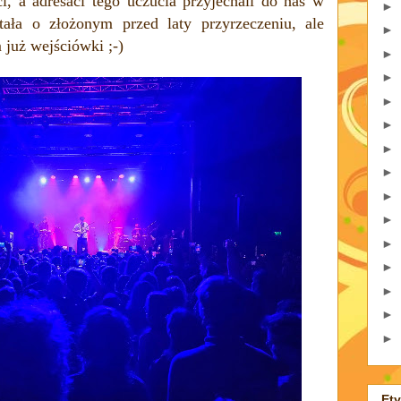
ci, a adresaci tego uczucia p
rzyjechali do nas w
►
tała o złożonym przed laty przyrzeczeniu, ale
►
 już wejściówki ;-)
►
►
►
►
►
►
►
►
►
►
►
►
►
Ety