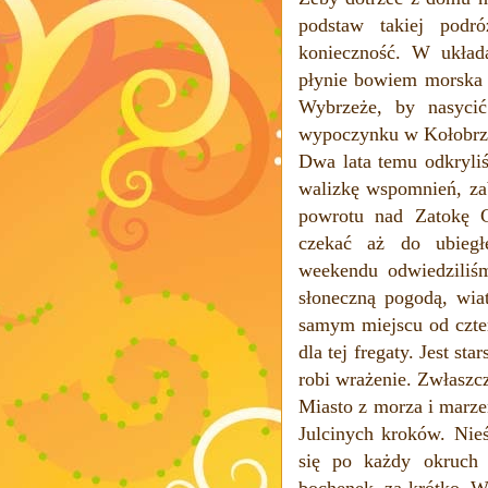
podstaw takiej podró
konieczność. W układa
płynie bowiem morska 
Wybrzeże, by nasycić
wypoczynku w Kołobrzeg
Dwa lata temu odkryli
walizkę wspomnień, za
powrotu nad Zatokę 
czekać aż do ubieg
weekendu odwiedziliśm
słoneczną pogodą, wi
samym miejscu od czter
dla tej fregaty. Jest st
robi wrażenie. Zwłaszc
Miasto z morza i marze
Julcinych kroków. Nie
się po każdy okruch 
bochenek, za krótko. W