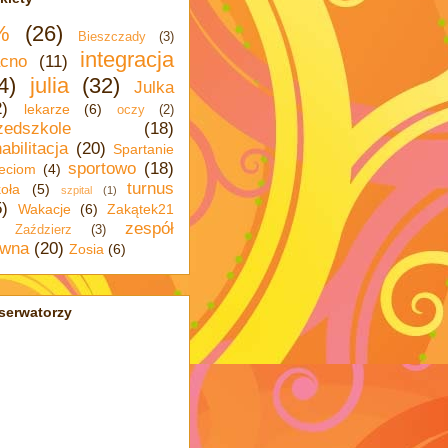
%
(26)
Bieszczady
(3)
integracja
cno
(11)
4)
julia
(32)
Julka
2)
lekarze
(6)
oczy
(2)
zedszkole
(18)
abilitacja
(20)
Spartanie
sportowo
(18)
eciom
(4)
turnus
oła
(5)
szpital
(1)
5)
Wakacje
(6)
Zakątek21
zespół
Zaździerz
(3)
wna
(20)
Zosia
(6)
serwatorzy