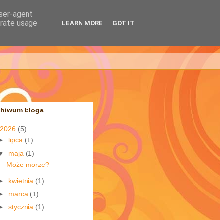
user-agent
erate usage
LEARN MORE
GOT IT
chiwum bloga
2026
(5)
►
lipca
(1)
▼
maja
(1)
Może morze?
►
kwietnia
(1)
►
marca
(1)
►
stycznia
(1)