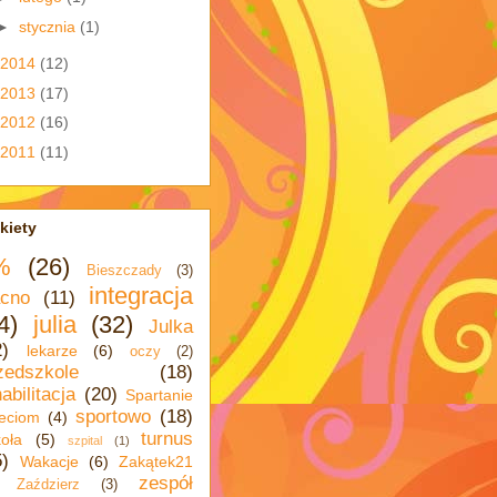
►
stycznia
(1)
2014
(12)
2013
(17)
2012
(16)
2011
(11)
kiety
%
(26)
Bieszczady
(3)
integracja
cno
(11)
4)
julia
(32)
Julka
2)
lekarze
(6)
oczy
(2)
zedszkole
(18)
abilitacja
(20)
Spartanie
sportowo
(18)
eciom
(4)
turnus
oła
(5)
szpital
(1)
5)
Wakacje
(6)
Zakątek21
zespół
Zaździerz
(3)