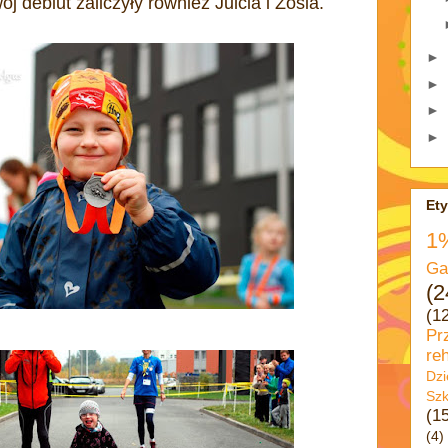
ój debiut zaliczyły również Julcia i Zosia.
►
►
►
►
Ety
1
Ga
(2
(1
Pr
reh
Dzi
Szk
(1
(4)