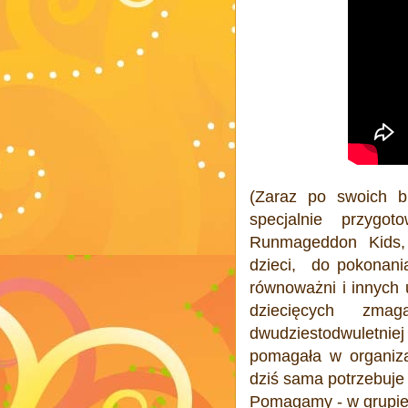
(Zaraz po swoich b
specjalnie przyg
Runmageddon Kids, 
dzieci, do pokonania
równoważni i innych 
dziecięcych zma
dwudziestodwuletni
pomagała w organiza
dziś sama potrzebuj
Pomagamy - w grupie 