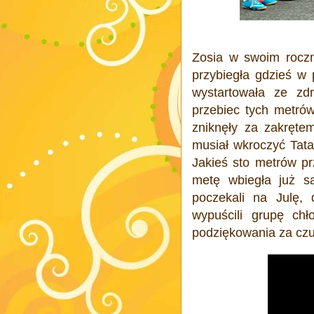
Zosia w swoim roczn
przybiegła gdzieś w 
wystartowała ze zd
przebiec tych metrów
zniknęły za zakrętem
musiał wkroczyć Tata 
Jakieś sto metrów pr
metę wbiegła już sa
poczekali na Julę, 
wypuścili grupę chł
podziękowania za czuj