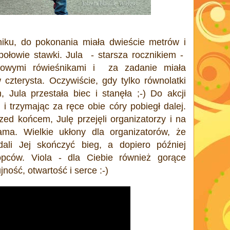
iku, do pokonania miała dwieście metrów i
połowie stawki. Jula - starsza rocznikiem -
rowymi rówieśnikami i za zadanie miała
 czterysta. Oczywiście, gdy tylko równolatki
, Jula przestała biec i stanęła ;-) Do akcji
i trzymając za ręce obie córy pobiegł dalej.
zed końcem, Julę przejęli organizatorzy i na
ma. Wielkie ukłony dla organizatorów, że
dali Jej skończyć bieg, a dopiero później
opców. Viola - dla Ciebie również gorące
ność, otwartość i serce :-)