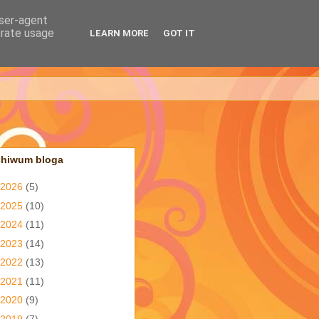
user-agent
erate usage
LEARN MORE
GOT IT
chiwum bloga
2026
(5)
2025
(10)
2024
(11)
2023
(14)
2022
(13)
2021
(11)
2020
(9)
2019
(7)