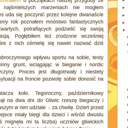
ominałem
o początkach naszej przygody ze
 najśmielszych marzeniach nie mogłem
►
res uda się poczynić przez kolejne dwanaście
►
iony rok poznałem mnóstwo fantastycznych
►
twartych, potrafiących podzielić się swoją
▼
asją. Pogłębiłem też zrodzone wcześniej
tóre z nich ośmielę się nawet nazwać dziś
obroczynnego wpływu sportu na sobie, testy
inny grunt, wciągając w bieganie i nordic
zyny. Proces jest długotrwały i niestety
sytuacji na froncie pozwolę sobie donosić na
atacza koło. Tegoroczny, październikowy
nął na dwa dni do Gliwic rzeszę biegaczy i
aszym w nim udziale - za chwilę. Dzień przed
jsce miały biegi dla dzieci i wśród dwustu
eś mignęła mi ta liczba) uczniów gliwickich