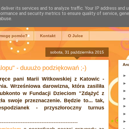
deliver its services and to analyze traffic. Your IP address and 
formance and security metrics to ensure quality of service, gen
mowska
abuse.
 mogę pomóc?
Kontakt
O Julce
sobota, 31 października 2015
Ar
lopu" - duuużo podziękowań ;-)
►
ręce pani Marii Witkowskiej z Katowic -
►
ia. Wrześniowa darowizna, która zasiliła
►
subkonto w Fundacji Dzieciom "Zdążyć z
►
a swoje przeznaczenie. Będzie to... tak,
►
odzianek - przyszłoroczny turnus
►
►
---------------------------------------------
►