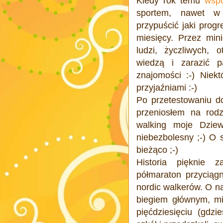
Kiedy rok temu
wsp
sportem, nawet w
przypuścić jaki prog
miesięcy. Przez min
ludzi, życzliwych, o
wiedzą i zarazić p
znajomości :-) Niek
przyjaźniami :-)
Po przetestowaniu d
przeniosłem na rodz
walking moje Dziewc
niebezbolesny ;-) O 
bieżąco ;-)
Historia pięknie z
półmaraton przyciąg
nordic walkerów. O n
biegiem głównym, mie
pięćdziesięciu (gdzi