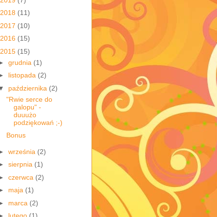
2018
(11)
2017
(10)
2016
(15)
2015
(15)
►
grudnia
(1)
►
listopada
(2)
▼
października
(2)
"Rwie serce do
galopu" -
duuużo
podziękowań ;-)
Bonus
►
września
(2)
►
sierpnia
(1)
►
czerwca
(2)
►
maja
(1)
►
marca
(2)
►
lutego
(1)