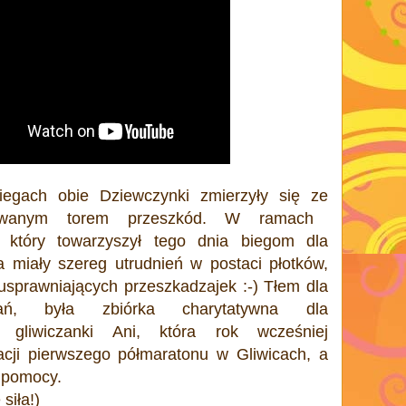
iegach obie Dziewczynki zmierzyły się ze
otowanym torem przeszkód. W ramach
który towarzyszył tego dnia biegom dla
 miały szereg utrudnień w postaci płotków,
usprawniających przeszkadzajek :-) Tłem dla
gań, była zbiórka charytatywna dla
ej gliwiczanki Ani, która rok wcześniej
cji pierwszego półmaratonu w Gliwicach, a
e pomocy.
siła!)