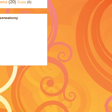
wna
(20)
Zosia
(6)
serwatorzy