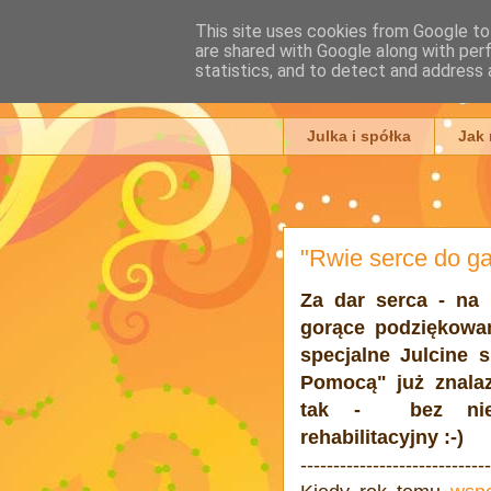
This site uses cookies from Google to 
are shared with Google along with per
Julia Ada
statistics, and to detect and address 
Julka i spółka
Jak
"Rwie serce do ga
Za dar serca - na 
gorące podziękowan
specjalne Julcine 
Pomocą" już znalazł
tak - bez niesp
rehabilitacyjny :-)
-----------------------------