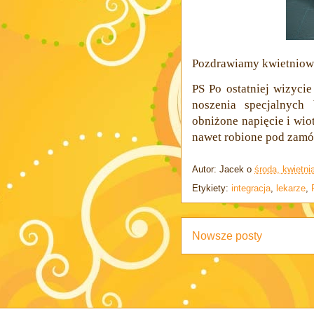
Pozdrawiamy kwietniowo
PS Po ostatniej wizycie
noszenia specjalnych
obniżone napięcie i wio
nawet robione pod zamów
Autor:
Jacek
o
środa, kwietni
Etykiety:
integracja
,
lekarze
,
Nowsze posty