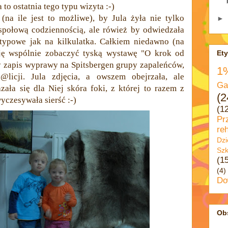
a to ostatnia tego typu wizyta :-)
(na ile jest to możliwe), by Jula żyła nie tylko
►
espołową codziennością, ale rówież by odwiedzała
typowe jak na kilkulatka. Całkiem niedawno (na
zję wspólnie zobaczyć tyską wystawę "O krok od
Ety
y zapis wyprawy na Spitsbergen grupy zapaleńców,
1
@licji. Jula zdjęcia, a owszem obejrzała, ale
Ga
zała się dla Niej skóra foki, z której to razem z
(2
czesywała sierść :-)
(1
Pr
reh
Dzi
Szk
(1
(4)
Do
Ob