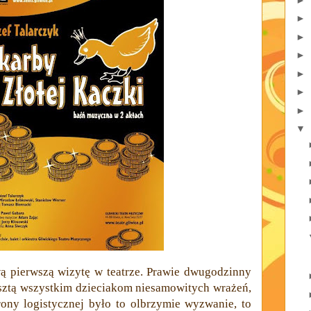
►
►
►
►
►
►
▼
wą pierwszą wizytę w teatrze. Prawie dwugodzinny
esztą wszystkim dzieciakom niesamowitych wrażeń,
rony logistycznej było to olbrzymie wyzwanie, to