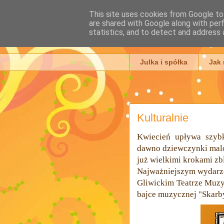
This site uses cookies from Google to 
are shared with Google along with per
Julia Ada
statistics, and to detect and address 
Julka i spółka
Jak
Kulturalnie
Kwiecień upływa szybk
dawno dziewczynki malo
już wielkimi krokami zbl
Najważniejszym wydarze
Gliwickim Teatrze Muzyc
bajce muzycznej "Skarby