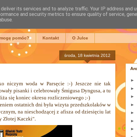
deliver its services and to analyze traffic. Your IP address and 
formance and security metrics to ensure quality of service, gen
mowska
abuse.
 mogę pomóc?
Kontakt
O Julce
środa, 18 kwietnia 2012
Ar
►
o niczym woda w Parsęcie :-) Jeszcze nie tak
►
wały pisanki i celebrowały Śmigusa Dyngusa, a tu
►
iża się koniec okresu rozliczeniowego ;-)
niem ostatnich dni była wizyta przedszkolaków w
►
znym, na nieschodzącej z afisza od dziesięciu lat
►
 Złotej Kaczki".
►
►
►