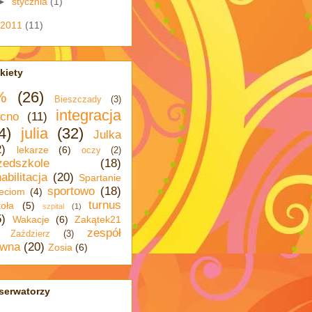
►
stycznia
(1)
2011
(11)
kiety
%
(26)
Bieszczady
(3)
integracja
cno
(11)
4)
julia
(32)
Julka
2)
lekarze
(6)
oczy
(2)
zedszkole
(18)
abilitacja
(20)
Spartanie
sportowo
(18)
eciom
(4)
turnus
oła
(5)
szpital
(1)
5)
Wakacje
(6)
Zakątek21
zespół
Zaździerz
(3)
wna
(20)
Zosia
(6)
serwatorzy