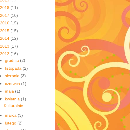
2018
(11)
2017
(10)
2016
(15)
2015
(15)
2014
(12)
2013
(17)
2012
(16)
►
grudnia
(2)
►
listopada
(2)
►
sierpnia
(3)
►
czerwca
(1)
►
maja
(1)
▼
kwietnia
(1)
Kulturalnie
►
marca
(3)
►
lutego
(2)