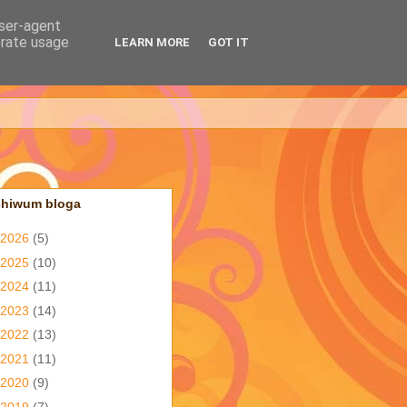
user-agent
erate usage
LEARN MORE
GOT IT
chiwum bloga
2026
(5)
2025
(10)
2024
(11)
2023
(14)
2022
(13)
2021
(11)
2020
(9)
2019
(7)