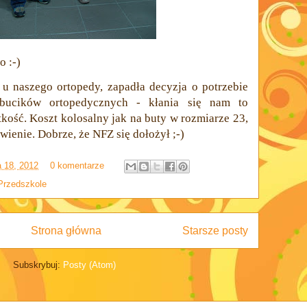
 :-)
 u naszego ortopedy, zapadła decyzja o potrzebie
 bucików ortopedycznych - kłania się nam to
tkość. Koszt kolosalny jak na buty w rozmiarze 23,
ienie. Dobrze, że NFZ się dołożył ;-)
a 18, 2012
0 komentarze
Przedszkole
Strona główna
Starsze posty
Subskrybuj:
Posty (Atom)