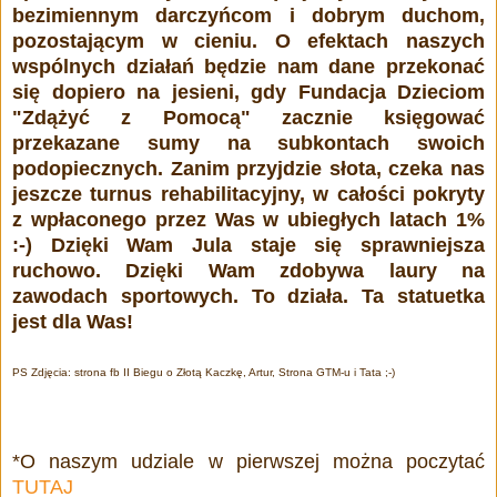
bezimiennym darczyńcom i dobrym duchom,
pozostającym w cieniu. O efektach naszych
wspólnych działań będzie nam dane przekonać
się dopiero na jesieni, gdy Fundacja Dzieciom
"Zdążyć z Pomocą" zacznie księgować
przekazane sumy na subkontach swoich
podopiecznych. Zanim przyjdzie słota, czeka nas
jeszcze turnus rehabilitacyjny, w całości pokryty
z wpłaconego przez Was
w ubiegłych latach
1%
:-) Dzięki Wam Jula staje się sprawniejsza
ruchowo. Dzięki Wam zdobywa laury na
zawodach sportowych. To działa. Ta statuetka
jest dla Was!
PS Zdjęcia: strona fb II Biegu o Złotą Kaczkę, Artur, Strona GTM-u i Tata ;-)
*O naszym udziale w pierwszej można poczytać
TUTAJ