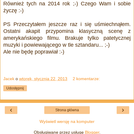
Również tych na 2014 rok ;-) Czego Wam i sobie
życzę :-)
PS Przeczytałem jeszcze raz i się uśmiechnąłem.
Ostatni akapit przypomina klasyczną scenę z
amerykańskiego filmu. Brakuje tylko patetycznej
muzyki i powiewającego w tle sztandaru... ;-)
Ale nie będę poprawiał :-)
Jacek
o
wtorek, stycznia 22, 2013
2 komentarze:
Udostępnij
‹
›
Strona główna
Wyświetl wersję na komputer
Obsługiwane przez usługę
Blogger
.