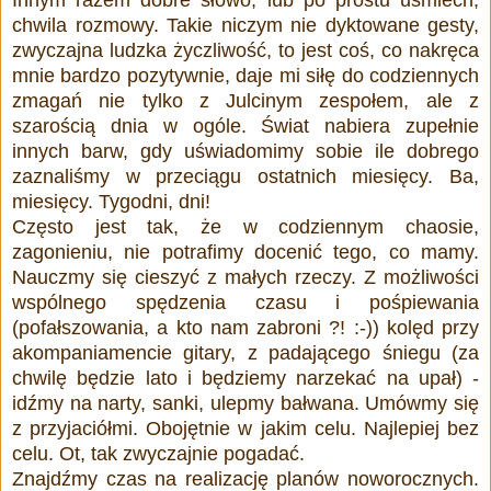
chwila rozmowy. Takie niczym nie dyktowane gesty,
zwyczajna ludzka życzliwość, to jest coś, co nakręca
mnie bardzo pozytywnie, daje mi siłę do codziennych
zmagań nie tylko z Julcinym zespołem, ale z
szarością dnia w ogóle. Świat nabiera zupełnie
innych barw, gdy uświadomimy sobie ile dobrego
zaznaliśmy w przeciągu ostatnich miesięcy. Ba,
miesięcy. Tygodni, dni!
Często jest tak, że w codziennym chaosie,
zagonieniu, nie potrafimy docenić tego, co mamy.
Nauczmy się cieszyć z małych rzeczy. Z możliwości
wspólnego spędzenia czasu i pośpiewania
(pofałszowania, a kto nam zabroni ?! :-)) kolęd przy
akompaniamencie gitary, z padającego śniegu (za
chwilę będzie lato i będziemy narzekać na upał) -
idźmy na narty, sanki, ulepmy bałwana. Umówmy się
z przyjaciółmi. Obojętnie w jakim celu. Najlepiej bez
celu. Ot, tak zwyczajnie pogadać.
Znajdźmy czas na realizację planów noworocznych.