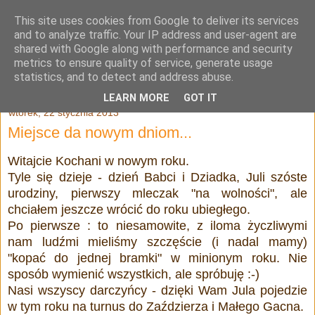
This site uses cookies from Google to deliver its services
Julia Adamowska
and to analyze traffic. Your IP address and user-agent are
shared with Google along with performance and security
metrics to ensure quality of service, generate usage
statistics, and to detect and address abuse.
▼
LEARN MORE
GOT IT
wtorek, 22 stycznia 2013
Miejsce da nowym dniom...
Witajcie Kochani w nowym roku.
Tyle się dzieje - dzień Babci i Dziadka, Juli szóste
urodziny, pierwszy mleczak "na wolności", ale
chciałem jeszcze wrócić do roku ubiegłego.
Po pierwsze : to niesamowite, z iloma życzliwymi
nam ludźmi mieliśmy szczęście (i nadal mamy)
"kopać do jednej bramki" w minionym roku. Nie
sposób wymienić wszystkich, ale spróbuję :-)
Nasi wszyscy darczyńcy - dzięki Wam Jula pojedzie
w tym roku na turnus do Zaździerza i Małego Gacna.