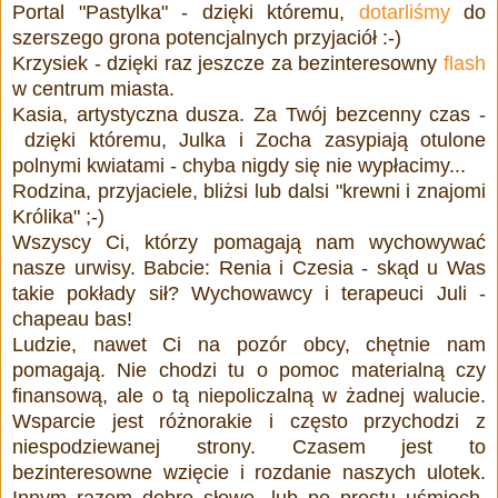
Portal "Pastylka" - dzięki któremu,
dotarliśmy
do
szerszego grona potencjalnych przyjaciół :-)
Krzysiek - dzięki raz jeszcze za bezinteresowny
flash
w centrum miasta.
Kasia, artystyczna dusza. Za Twój bezcenny czas -
dzięki któremu, Julka i Zocha zasypiają otulone
polnymi kwiatami - chyba nigdy się nie wypłacimy...
Rodzina, przyjaciele, bliżsi lub dalsi "krewni i znajomi
Królika" ;-)
Wszyscy Ci, którzy pomagają nam wychowywać
nasze urwisy. Babcie: Renia i Czesia - skąd u Was
takie pokłady sił? Wychowawcy i terapeuci Juli -
chapeau bas!
Ludzie, nawet Ci na pozór obcy, chętnie nam
pomagają. Nie chodzi tu o pomoc materialną czy
finansową, ale o tą niepoliczalną w żadnej walucie.
Wsparcie jest różnorakie i często przychodzi z
niespodziewanej strony. Czasem jest to
bezinteresowne wzięcie i rozdanie naszych ulotek.
Innym razem dobre słowo, lub po prostu uśmiech,