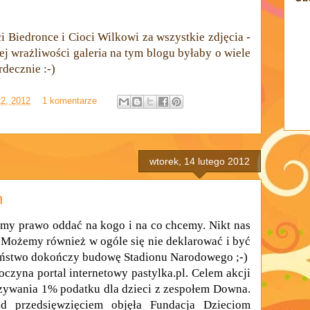
i Biedronce i Cioci Wilkowi za wszystkie zdjęcia -
ej wrażliwości galeria na tym blogu byłaby o wiele
decznie :-)
22, 2012
1 komentarze
wtorek, 14 lutego 2012
h
y prawo oddać na kogo i na co chcemy. Nikt nas
 Możemy również w ogóle się nie deklarować i być
aństwo dokończy budowę Stadionu Narodowego ;-)
czyna portal internetowy pastylka.pl. Celem akcji
zywania 1% podatku dla dzieci z zespołem Downa.
d przedsięwzięciem objęła Fundacja Dzieciom