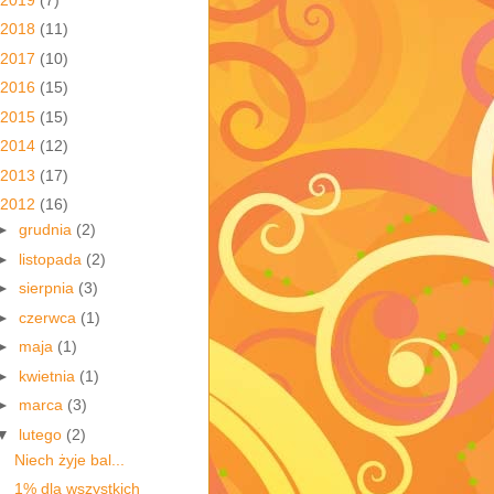
2018
(11)
2017
(10)
2016
(15)
2015
(15)
2014
(12)
2013
(17)
2012
(16)
►
grudnia
(2)
►
listopada
(2)
►
sierpnia
(3)
►
czerwca
(1)
►
maja
(1)
►
kwietnia
(1)
►
marca
(3)
▼
lutego
(2)
Niech żyje bal...
1% dla wszystkich