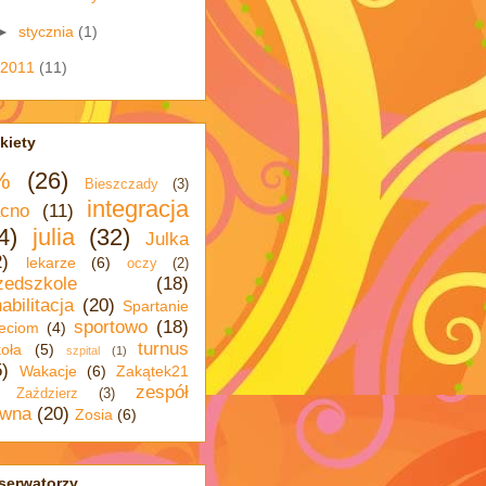
►
stycznia
(1)
2011
(11)
kiety
%
(26)
Bieszczady
(3)
integracja
cno
(11)
4)
julia
(32)
Julka
2)
lekarze
(6)
oczy
(2)
zedszkole
(18)
abilitacja
(20)
Spartanie
sportowo
(18)
eciom
(4)
turnus
oła
(5)
szpital
(1)
5)
Wakacje
(6)
Zakątek21
zespół
Zaździerz
(3)
wna
(20)
Zosia
(6)
serwatorzy