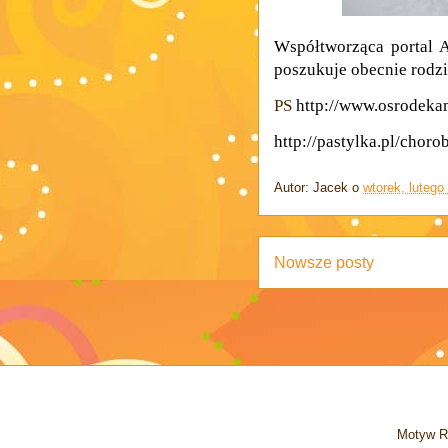
Współtworząca portal A
poszukuje obecnie rodz
PS
http://www.osrodekam
http://pastylka.pl/chor
Autor:
Jacek
o
wtorek, lutego
Nowsze posty
Motyw R