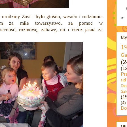
urodziny Zosi - było głośno, wesoło i rodzinnie.
►
tkim za miłe towarzystwo, za pomoc w
becność, rozmowę, zabawę, no i rzecz jasna za
Ety
1
Ga
(2
(1
Pr
reh
Dzi
Szk
(1
(4)
Do
Ob