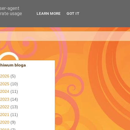
user-agent
erate usage
LEARN MORE
GOT IT
chiwum bloga
2026
(5)
2025
(10)
2024
(11)
2023
(14)
2022
(13)
2021
(11)
2020
(9)
2019
(7)