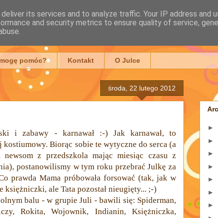
deliver its services and to analyze traffic. Your IP address and 
formance and security metrics to ensure quality of service, gen
mowska
abuse.
 mogę pomóc?
Kontakt
O Julce
środa, 22 lutego 2012
Ar
►
ski i zabawy - karnawał :-) Jak karnawał, to
►
j kostiumowy. Biorąc sobie te wytyczne do serca (a
►
m newsom z przedszkola mając miesiąc czasu z
ia), postanowilismy w tym roku przebrać Julkę za
►
Co prawda Mama próbowała forsować (tak, jak w
►
księżniczki, ale Tata pozostał nieugięty... ;-)
►
lnym balu - w grupie Juli - bawili się: Spiderman,
►
zy, Rokita, Wojownik, Indianin, Księżniczka,
►