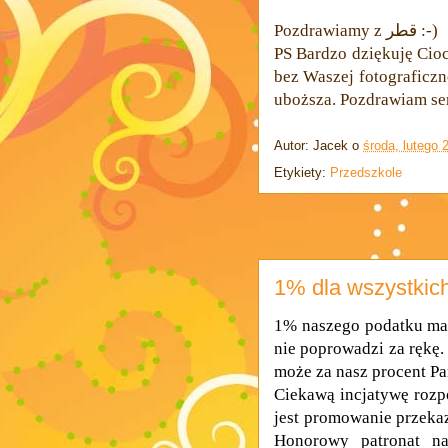
Pozdrawiamy z قطر :-)
PS Bardzo dziękuję Cioc
bez Waszej fotograficzn
uboższa. Pozdrawiam ser
Autor:
Jacek
o
środa, lutego 
Etykiety:
Przedszkole
1% dla wszystkic
1% naszego podatku mam
nie poprowadzi za rękę.
może za nasz procent P
Ciekawą incjatywę rozpo
jest promowanie przeka
Honorowy patronat na