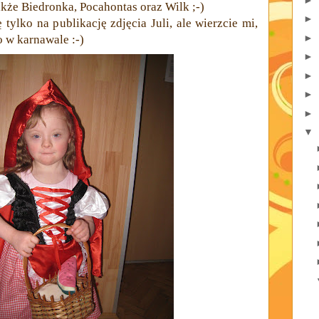
kże Biedronka, Pocahontas oraz Wilk ;-)
►
tylko na publikację zdjęcia Juli, ale wierzcie mi,
►
o w karnawale :-)
►
►
►
►
▼