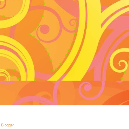
ę
Blogger
.