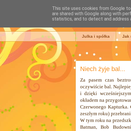
This site uses cookies from Google to 
are shared with Google along with per
Julia Ada
statistics, and to detect and address 
Julka i spółka
Jak
Niech żyje bal...
Za pasem czas beztro
oczywiście bal. Najlepie
i dzięki wcześniejszy
okładem na przygotowan
Czerwonego Kapturka. 
zeszłym roku) przebranie 
W tym roku na przedszko
Batman, Bob Budownic