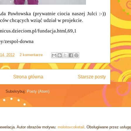
da Pawłowska (prywatnie ciocia naszej Julci :-))
iców chcących wziąć udział w projekcie
.
icus.dzieciom.pl/fundacja.html,69,1
oby/zespol-downa
 14, 2012
2 komentarze
Strona główna
Starsze posty
Subskrybuj:
Posty (Atom)
ewelacja. Autor obrazów motywu:
molotovcoketail
. Obsługiwane przez usług