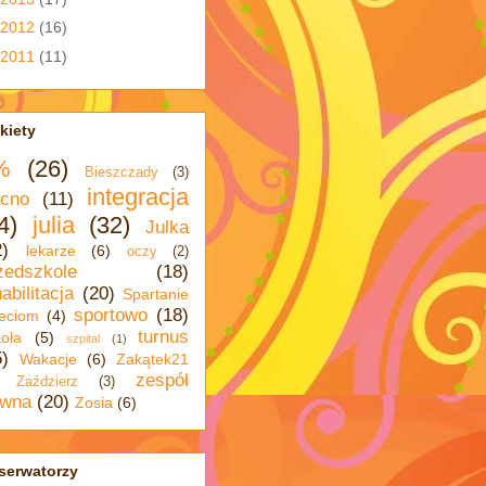
2012
(16)
2011
(11)
kiety
%
(26)
Bieszczady
(3)
integracja
cno
(11)
4)
julia
(32)
Julka
2)
lekarze
(6)
oczy
(2)
zedszkole
(18)
abilitacja
(20)
Spartanie
sportowo
(18)
eciom
(4)
turnus
oła
(5)
szpital
(1)
5)
Wakacje
(6)
Zakątek21
zespół
Zaździerz
(3)
wna
(20)
Zosia
(6)
serwatorzy