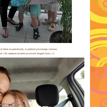
że lakier na paznokciach, to pokłosie powyższego wieczoru.
i i Eli najlepsze życzenia na nowych drogach życia ;-) )