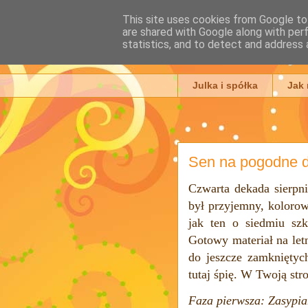
This site uses cookies from Google to 
are shared with Google along with per
Julia Ada
statistics, and to detect and address 
Julka i spółka
Jak
Sen na pogodne d
Czwarta dekada sierpni
był przyjemny, kolorowy
jak ten o siedmiu szk
Gotowy materiał na let
do jeszcze zamkniętyc
tutaj śpię. W Twoją str
Faza pierwsza: Zasypia