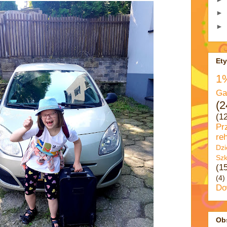
►
►
Ety
1
Ga
(2
(1
Pr
reh
Dzi
Szk
(1
(4)
Do
Ob