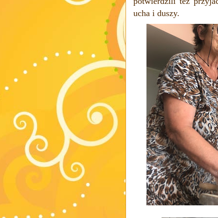
potwierdzili też przyja
ucha i duszy.