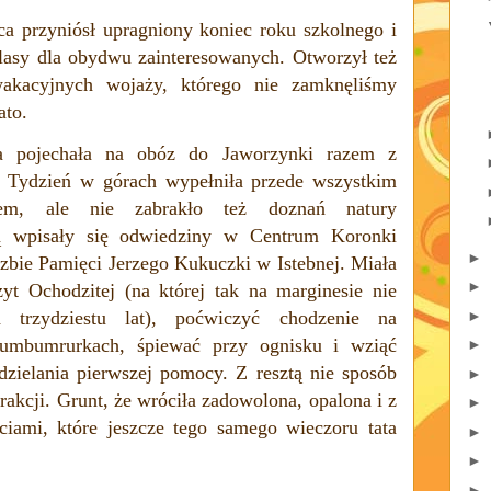
a przyniósł upragniony koniec roku szkolnego i
lasy dla obydwu zainteresowanych. Otworzył też
akacyjnych wojaży, którego nie zamknęliśmy
ato.
a pojechała na obóz do Jaworzynki razem z
y. Tydzień w górach wypełniła przede wszystkim
em, ale nie zabrakło też doznań natury
órą wpisały się odwiedziny w Centrum Koronki
►
zbie Pamięci Jerzego Kukuczki w Istebnej. Miała
►
yt Ochodzitej (na której tak na marginesie nie
►
 trzydziestu lat), poćwiczyć chodzenie na
bumbumrurkach, śpiewać przy ognisku i wziąć
►
dzielania pierwszej pomocy. Z resztą nie sposób
►
akcji. Grunt, że wróciła zadowolona, opalona i z
►
ami, które jeszcze tego samego wieczoru tata
►
►
►