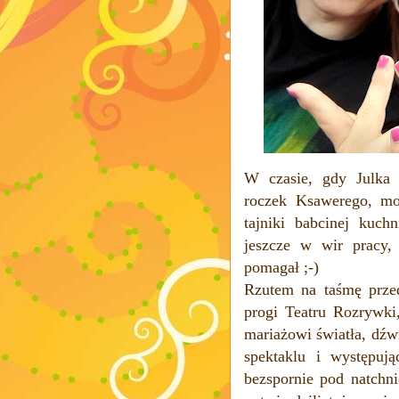
W czasie, gdy Julka p
roczek Ksawerego, mo
tajniki babcinej kuch
jeszcze w wir pracy
pomagał ;-)
Rzutem na taśmę prze
progi Teatru Rozrywki
mariażowi światła, dźw
spektaklu i występują
bezspornie pod natchn