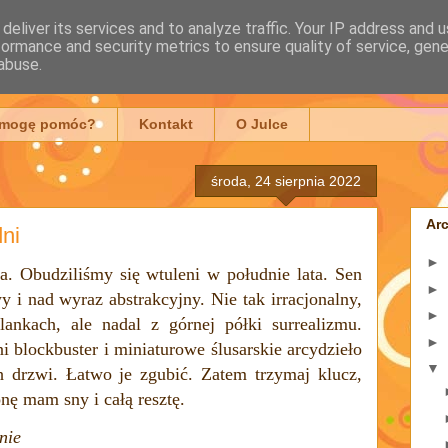
deliver its services and to analyze traffic. Your IP address and 
formance and security metrics to ensure quality of service, gen
mowska
abuse.
 mogę pomóc?
Kontakt
O Julce
środa, 24 sierpnia 2022
Ar
ni
►
a. Obudziliśmy się wtuleni w południe lata. Sen
►
 i nad wyraz abstrakcyjny. Nie tak irracjonalny,
►
lankach, ale nadal z górnej półki surrealizmu.
►
ni blockbuster
i miniaturowe ślusarskie arcydzieło
▼
h drzwi. Łatwo je zgubić. Zatem trzymaj klucz,
onę mam sny i całą resztę.
nie