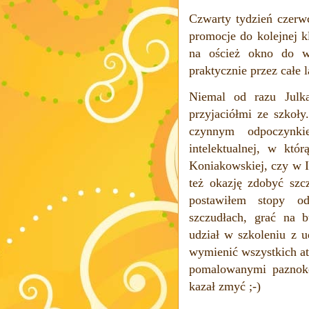
Czwarty tydzień czerwc
promocje do kolejnej k
na oścież okno do w
praktycznie przez całe l
Niemal od razu Julk
przyjaciółmi ze szkoł
czynnym odpoczynki
intelektualnej, w kt
Koniakowskiej, czy w I
też okazję zdobyć szcz
postawiłem stopy od
szczudłach, grać na 
udział w szkoleniu z u
wymienić wszystkich atr
pomalowanymi paznokci
kazał zmyć ;-)