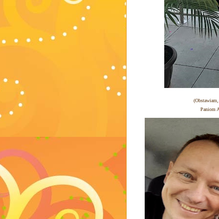
(Obstawiam, 
Paniom An