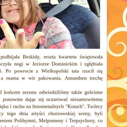
odbijała Beskidy, reszta kwartetu świętowała
czyła nogi w Jeziorze Dominickim i zgłębiała
ni. Po powrocie z Wielkopolski tata rzucił się
, a mama w wir pakowania. Amundsen trochę
d końcem sezonu odwiedziliśmy także gościnne
, ponownie dając się oczarować niesamowitemu
ięku i ruchu na fenomenalnych "Kotach"
. Twórcy
cy tego dnia artyści chorzowskiej sceny, byli
ieniem Polihymni, Melpomeny i Terpsychory, co