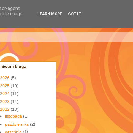
user-agent
erate usage
LEARN MORE
GOT IT
chiwum bloga
2026
(5)
2025
(10)
2024
(11)
2023
(14)
2022
(13)
►
listopada
(1)
►
października
(2)
►
września
(1)