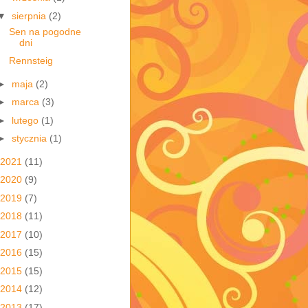
▼
sierpnia
(2)
Sen na pogodne
dni
Rennsteig
►
maja
(2)
►
marca
(3)
►
lutego
(1)
►
stycznia
(1)
2021
(11)
2020
(9)
2019
(7)
2018
(11)
2017
(10)
2016
(15)
2015
(15)
2014
(12)
2013
(17)