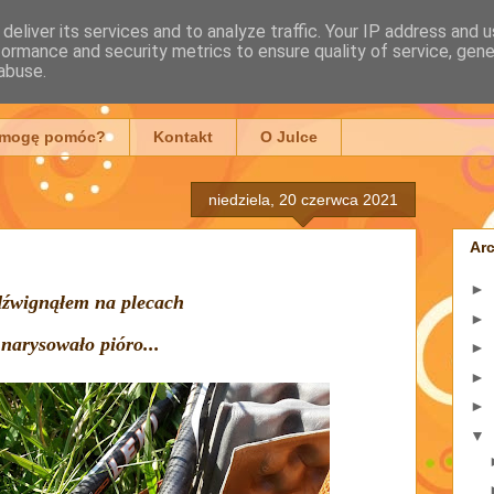
deliver its services and to analyze traffic. Your IP address and 
formance and security metrics to ensure quality of service, gen
mowska
abuse.
 mogę pomóc?
Kontakt
O Julce
niedziela, 20 czerwca 2021
Ar
►
 udźwignąłem na plecach
►
 narysowało pióro...
►
►
►
▼