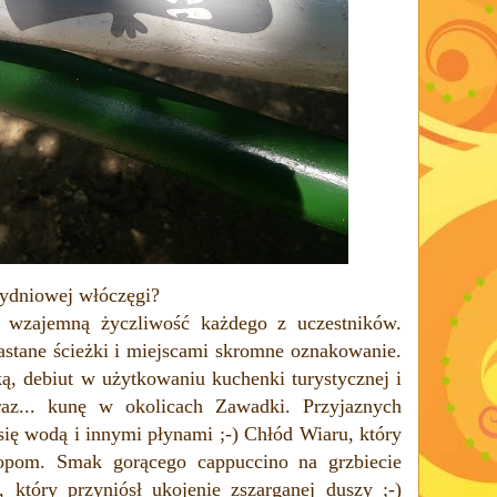
zydniowej włóczęgi?
i wzajemną życzliwość każdego z uczestników.
rastane ścieżki i miejscami skromne oznakowanie.
, debiut w użytkowaniu kuchenki turystycznej i
raz... kunę w okolicach Zawadki. Przyjaznych
się wodą i innymi płynami ;-) Chłód Wiaru, który
topom. Smak gorącego
cappuccino na grzbiecie
 który przyniósł ukojenie zszarganej duszy ;-)