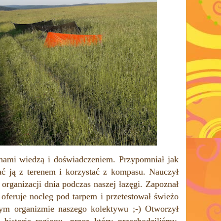
 nami wiedzą i doświadczeniem. Przypomniał jak
ać ją z terenem i korzystać z kompasu. Nauczył
organizacji dnia podczas naszej łazęgi. Zapoznał
 oferuje nocleg pod tarpem i przetestował świeżo
ym organizmie naszego kolektywu ;-) Otworzył
historię regionu, przez który przechodziliśmy.