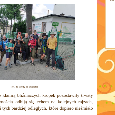
(fot. ze strony fb Łukasza)
te klamrą bliźniaczych kropek pozostawiły trwały
nością odbiją się echem na kolejnych rajzach,
i tych bardziej odległych, które dopiero nieśmiało