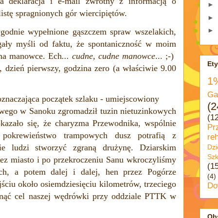
a deklaracja i e-mail zwrotny z informacją o
►
listę spragnionych gór wiercipiętów.
►
►
tygodnie wypełnione gąszczem spraw wszelakich,
ągały myśli od faktu, że spontaniczność w moim
 na manowce. Ech
... cudne, cudne manowce
... ;-)
Ety
, dzień pierwszy, godzina zero (a właściwie 9.00
1
Ga
oznaczająca początek szlaku - umiejscowiony
(2
owego w Sanoku zgromadził tuzin nietuzinkowych
(1
kazało się, że charyzma Przewodnika, wspólnie
Pr
i pokrewieństwo trampowych dusz potrafią z
reh
e ludzi stworzyć zgraną drużynę. Dziarskim
Dzi
Szk
ez miasto i po przekroczeniu Sanu wkroczyliśmy
(1
, a potem dalej i dalej, hen przez Pogórze
(4)
ściu około osiemdziesięciu kilometrów, trzeciego
Do
gnąć cel naszej wędrówki przy oddziale PTTK w
Ob