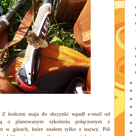
►
►
►
►
e. Z końcem maja do skrzynki wpadł e-mail od
►
ą o planowanym szkoleniu połączonym z
►
em w górach, które znałem tylko z nazwy. Pół
►