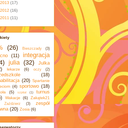
2013
(17)
2012
(16)
2011
(11)
kiety
%
(26)
Bieszczady
(3)
integracja
cno
(11)
4)
julia
(32)
Julka
2)
lekarze
(6)
oczy
(2)
zedszkole
(18)
abilitacja
(20)
Spartanie
sportowo
(18)
eciom
(4)
turnus
oła
(5)
szpital
(1)
5)
Wakacje
(6)
Zakątek21
zespół
Zaździerz
(3)
wna
(20)
Zosia
(6)
serwatorzy