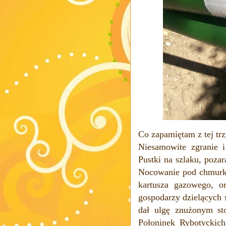
Co zapamiętam z tej tr
Niesamowite zgranie 
Pustki na szlaku, poza
Nocowanie pod chmurką
kartusza gazowego, o
gospodarzy dzielących 
dał ulgę znużonym s
Połoninek Rybotyckich,