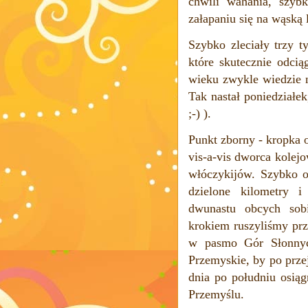
chwili wahania, szybk
załapaniu się na wąską 
Szybko zleciały trzy 
które skutecznie odci
wieku zwykle wiedzie
Tak nastał poniedziałek
;-) ).
Punkt zborny - kropka 
vis-a-vis dworca kolej
włóczykijów. Szybko o
dzielone kilometry 
dwunastu obcych sobi
krokiem ruszyliśmy prz
w pasmo Gór Słonnych
Przemyskie, by po przej
dnia po południu osią
Przemyślu.