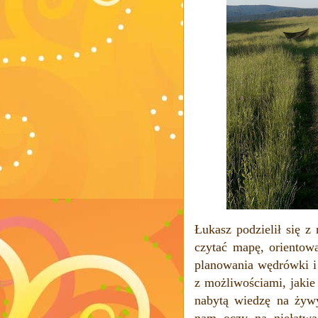
Łukasz podzielił się z
czytać mapę, orientow
planowania wędrówki i 
z możliwościami, jakie
nabytą wiedzę na żyw
nam oczy na niełatwą 