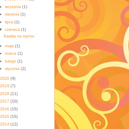
►
września
(1)
►
sierpnia
(1)
►
lipca
(1)
▼
czerwca
(1)
Kawka na wynos
►
maja
(1)
►
marca
(1)
►
lutego
(1)
►
stycznia
(2)
2020
(9)
2019
(7)
2018
(11)
2017
(10)
2016
(15)
2015
(15)
2014
(12)