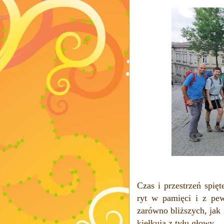
Czas i przestrzeń spię
ryt w pamięci i z pew
zarówno bliższych, jak 
kiełkują z tyłu głowy.