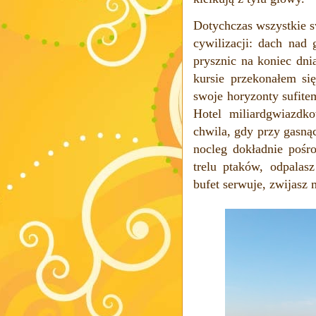
Dotychczas wszystkie 
cywilizacji: dach nad 
prysznic na koniec dni
kursie przekonałem się
swoje horyzonty sufite
Hotel miliardgwiazdk
chwila, gdy p
rzy gasnąc
nocleg dokładnie
pośr
trelu ptaków, odpalas
bufet serwuje, zwijasz 