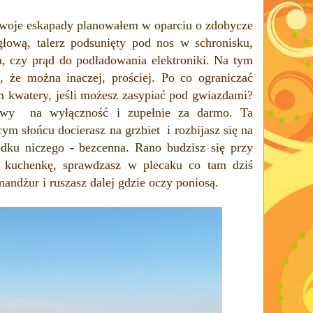
swoje eskapady planowałem w oparciu o zdobycze
głową, talerz podsunięty pod nos w schronisku,
a, czy prąd do podładowania elektroniki. Na tym
, że można inaczej, prościej. Po co ograniczać
m kwatery, jeśli możesz
zasypiać pod gwiazdami?
owy
na wyłączność i zupełnie za darmo. Ta
ym słońcu docierasz na grzbiet i rozbijasz się na
odku niczego - bezcenna. Rano budzisz się przy
z kuchenkę, sprawdzasz w plecaku co tam dziś
mandżur i ruszasz dalej gdzie oczy poniosą.