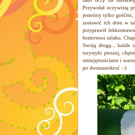
Przywołał oczywistą p
jesteśmy tylko gośćmi, 
zostawić ich dom w ta
przyprawił lekkostraw
braterstwa szlaku. Cha
Swoją drogą... każde 
turystyki pieszej, chę
umiejętnościami i warsz
po dwunastokroć :-)