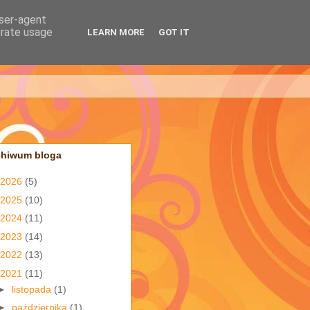
user-agent
erate usage
LEARN MORE
GOT IT
chiwum bloga
2026
(5)
2025
(10)
2024
(11)
2023
(14)
2022
(13)
2021
(11)
►
listopada
(1)
►
października
(1)