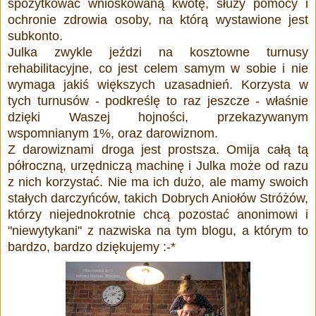
spożytkować wnioskowaną kwotę, służy pomocy i
ochronie zdrowia osoby, na którą wystawione jest
subkonto.
Julka zwykle jeździ na kosztowne turnusy
rehabilitacyjne, co jest celem samym w sobie i nie
wymaga jakiś większych
uzasadnień. Korzysta w
tych turnusów - podkreślę to raz jeszcze - właśnie
dzięki Waszej hojności, przekazywanym
wspomnianym 1%, oraz darowiznom.
Z darowiznami droga jest prostsza. Omija całą tą
półroczną,
urzędniczą machinę i Julka może od razu
z nich korzystać. Nie ma ich dużo, ale mamy swoich
stałych darczyńców, takich Dobrych Aniołów Stróżów,
którzy niejednokrotnie chcą pozostać anonimowi i
"niewytykani" z nazwiska na tym blogu, a którym to
bardzo, bardzo dziękujemy :-*