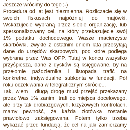
Jeszcze wrócimy do tego ;-)
Procedura od lat jest niezmienna. Rozliczacie się
w
swoich fiskusach
najpóźniej do majówki.
Wskazujecie wybraną przez siebie organizację, lub
spersonalizowany cel, na który przekazujecie swój
1% podatku dochodowego. Wasze macierzyste
skarbówki, zwykle z ostatnim dniem lata przesyłają
dane do urzędów skarbowych, pod które podlega
wybrana przez Was OPP. Tutaj w końcu wszystko
przyśpiesza, dane z dysków są księgowane, by na
przełomie października i listopada trafić na
konkretne, indywidualne subkonta w fundacji. Pół
roku oczekiwania w telegraficznym skrócie...
Tak, wiem - długą drogę musi przejść przekazany
przez Was 1% zanim trafi do miejsca docelowego,
ale przy tak drobiazgowych, krzyżowych kontrolach,
mamy pewność, że każda złotówka zostanie
prawidłowo zaksięgowana. Potem tylko trzeba
wykazać przed fundacją, że cel na jaki zamierzamy