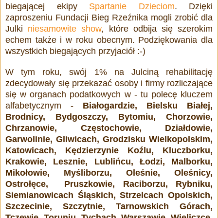
biegającej ekipy
Spartanie Dzieciom
. Dzięki
zaproszeniu Fundacji Bieg Rzeźnika mogli zrobić dla
Julki
niesamowite show
, które odbija się szerokim
echem także i w roku obecnym. Podziękowania dla
wszystkich biegających przyjaciół :-)
W tym roku, swój 1% na
Julciną rehabilitację
zdecydowały się przekazać osoby i firmy rozliczające
się w organach podatkowych w - tu polecę kluczem
alfabetycznym -
Białogardzie, Bielsku Białej,
Brodnicy, Bydgoszczy, Bytomiu, Chorzowie,
Chrzanowie, Częstochowie, Działdowie,
Garwolinie, Gliwicach, Grodzisku Wielkopolskim,
Katowicach, Kędzierzynie Koźlu, Kluczborku,
Krakowie, Lesznie, Lublińcu, Łodzi, Malborku,
Mikołowie, Myśliborzu, Oleśnie, Oleśnicy,
Ostrołęce, Pruszkowie, Raciborzu, Rybniku,
Siemianowicach Śląskich, Strzelcach Opolskich,
Szczecinie, Szczytnie, Tarnowskich Górach,
Tczewie, Toruniu, Tychach, Warszawie, Wieliczce,