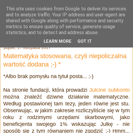
This site uses cookies from Google to deliver its services
Julia Adamowska
and to analyze traffic. Your IP address and user-agent are
shared with Google along with performance and security
metrics to ensure quality of service, generate usage
statistics, and to detect and address abuse.
▼
LEARN MORE
GOT IT
piątek, 17 listopada 2017
Matematyka stosowana, czyli niepoliczalna
wartość dodana ;-) *
*Albo brak pomysłu na tytuł posta... ;-)
Na stronie fundacji, która prowadzi
Julcine subkonto
można znaleźć dziwne działanie matematyczne.
Według postawionej tam tezy, jeden równe jest stu.
Obserwując, w jakim zakresie rozliczyliście się w tym
roku z rodzimymi urzędami skarbowymi, jako
beneficjenta swojego 1% wskazując Julkę - nie
sposób się z tym równaniem nie zgodzić ;-)
Hmm...