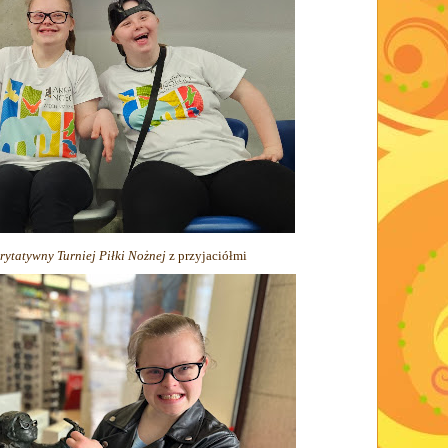
rytatywny Turniej Piłki Nożnej
z przyjaciółmi