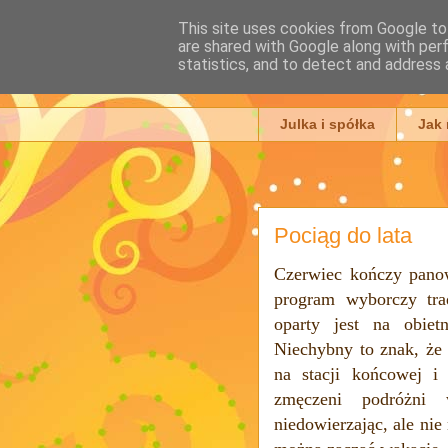
This site uses cookies from Google to 
are shared with Google along with per
Julia Ada
statistics, and to detect and address 
Julka i spółka
Jak
Pociąg do lata
Czerwiec kończy panowa
program wyborczy tra
oparty jest na obiet
Niechybny to znak, że 
na stacji końcowej i
zmęczeni podróżni 
niedowierzając, ale ni