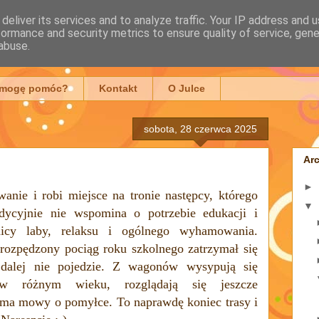
deliver its services and to analyze traffic. Your IP address and 
formance and security metrics to ensure quality of service, gen
mowska
abuse.
 mogę pomóc?
Kontakt
O Julce
sobota, 28 czerwca 2025
Ar
►
nie i robi miejsce na tronie następcy, którego
▼
dycyjnie nie wspomina o potrzebie edukacji i
nicy laby, relaksu i ogólnego wyhamowania.
rozpędzony pociąg roku szkolnego zatrzymał się
 dalej nie pojedzie. Z wagonów wysypują się
w różnym wieku, rozglądają się jeszcze
e ma mowy o pomyłce. To naprawdę koniec trasy i