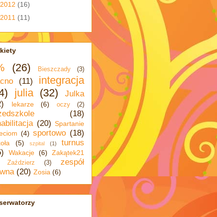
2012
(16)
2011
(11)
kiety
%
(26)
Bieszczady
(3)
integracja
cno
(11)
4)
julia
(32)
Julka
2)
lekarze
(6)
oczy
(2)
zedszkole
(18)
abilitacja
(20)
Spartanie
sportowo
(18)
eciom
(4)
turnus
oła
(5)
szpital
(1)
5)
Wakacje
(6)
Zakątek21
zespół
Zaździerz
(3)
wna
(20)
Zosia
(6)
serwatorzy