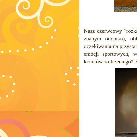
Nasz czerwcowy "rozkł
znanym odcinku), obf
oczekiwania na przysta
emocji sportowych, w
kciuków za trzeciego
*
P