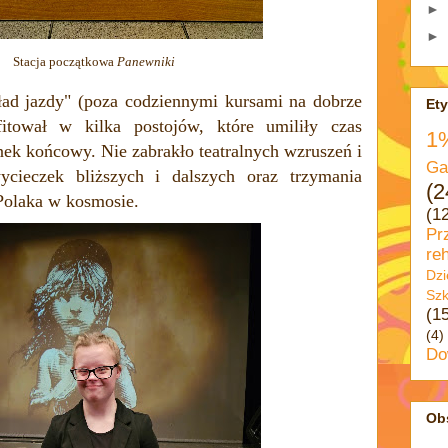
►
►
Stacja początkowa
Panewniki
ad jazdy" (poza codziennymi kursami na dobrze
Ety
itował w kilka postojów, które umiliły czas
1
nek końcowy. Nie zabrakło teatralnych wzruszeń i
Ga
ycieczek bliższych i dalszych oraz trzymania
(2
olaka w kosmosie.
(1
Pr
reh
Dzi
Szk
(1
(4)
Do
Ob