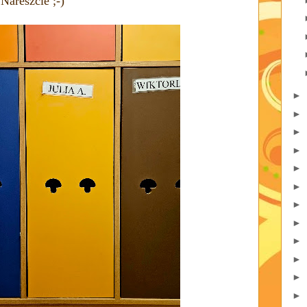
Nareszcie ;-)
►
►
►
►
►
►
►
►
►
►
►
►