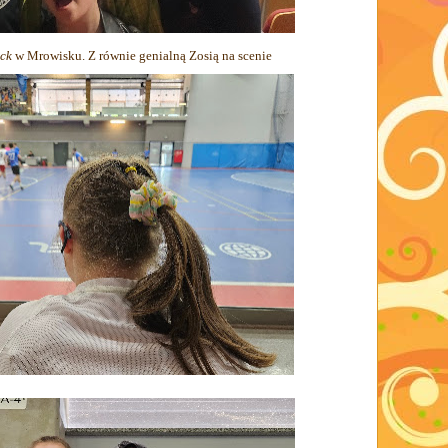
ock
w Mrowisku. Z równie genialną Zosią na scenie