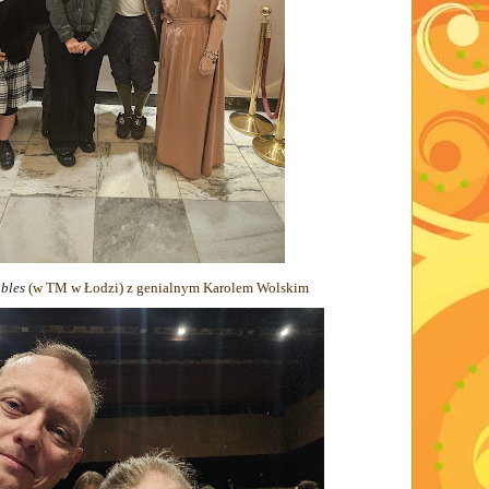
bles
(w TM w Łodzi) z genialnym Karolem Wolskim