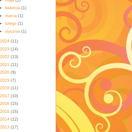
►
kwietnia
(1)
►
marca
(1)
►
lutego
(1)
►
stycznia
(1)
2024
(11)
2023
(14)
2022
(13)
2021
(11)
2020
(9)
2019
(7)
2018
(11)
2017
(10)
2016
(15)
2015
(15)
2014
(12)
2013
(17)