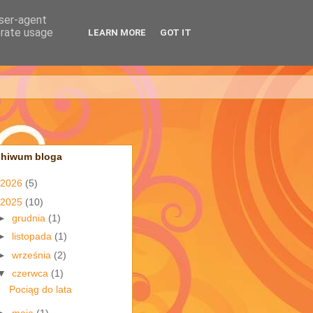
user-agent
erate usage
LEARN MORE
GOT IT
chiwum bloga
2026
(5)
2025
(10)
►
grudnia
(1)
►
listopada
(1)
►
września
(2)
▼
czerwca
(1)
Pociąg do lata
►
maja
(1)