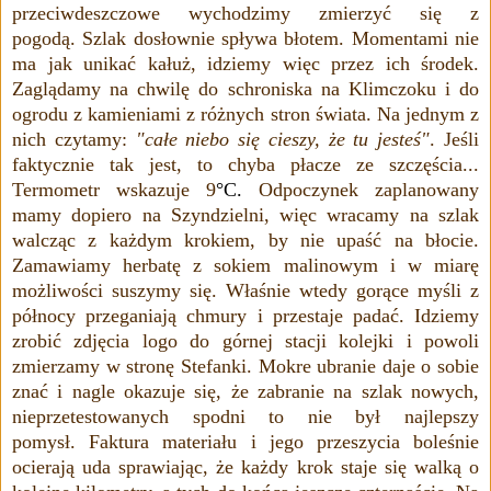
przeciwdeszczowe wychodzimy zmierzyć się z
pogodą.
Szlak dosłownie spływa błotem. Momentami nie
ma jak unikać kałuż, idziemy więc przez ich środek.
Zaglądamy na chwilę do schroniska na Klimczoku i do
ogrodu z kamieniami z różnych stron świata. Na jednym z
nich czytamy:
"całe niebo się cieszy, że tu jesteś"
. Jeśli
faktycznie tak jest, to chyba płacze ze szczęścia...
Termometr wskazuje 9
°
C.
Odpoczynek zaplanowany
mamy dopiero na Szyndzielni, więc wracamy na szlak
walcząc z każdym krokiem, by nie upaść na błocie.
Zamawiamy herbatę z sokiem malinowym i w miarę
możliwości suszymy się. Właśnie wtedy gorące myśli z
północy przeganiają chmury i przestaje padać. Idziemy
zrobić zdjęcia logo do górnej stacji kolejki i powoli
zmierzamy w stronę Stefanki. Mokre ubranie daje o sobie
znać i nagle okazuje się, że zabranie na szlak nowych,
nieprzetestowanych spodni to nie był najlepszy
pomysł. Faktura materiału i jego przeszycia boleśnie
ocierają uda sprawiając, że każdy krok staje się walką o