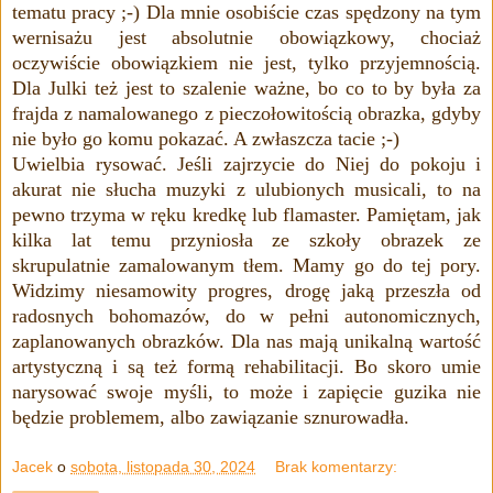
tematu pracy ;-) Dla mnie osobiście czas spędzony na tym
wernisażu jest absolutnie obowiązkowy, chociaż
oczywiście obowiązkiem nie jest, tylko przyjemnością.
Dla Julki też jest to szalenie ważne, bo co to by była za
frajda z namalowanego z pieczołowitością obrazka, gdyby
nie było go komu pokazać. A zwłaszcza tacie ;-)
Uwielbia rysować. Jeśli zajrzycie do Niej do pokoju i
akurat nie słucha muzyki z ulubionych musicali, to na
pewno trzyma w ręku kredkę lub flamaster. Pamiętam, jak
kilka lat temu przyniosła ze szkoły obrazek ze
skrupulatnie zamalowanym tłem. Mamy go do tej pory.
Widzimy niesamowity progres, drogę jaką przeszła od
radosnych bohomazów, do w pełni autonomicznych,
zaplanowanych obrazków. Dla nas mają unikalną wartość
artystyczną i są też formą rehabilitacji. Bo skoro umie
narysować swoje myśli, to może i zapięcie guzika nie
będzie problemem, albo zawiązanie sznurowadła.
Jacek
o
sobota, listopada 30, 2024
Brak komentarzy: