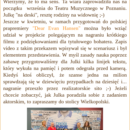
Wierzymy, że to ma sens. Ta wiara zaprowadziła nas na
początku września do Teatru Muzycznego w Poznaniu.
Julkę "na deski", resztę rodziny na widownię ;-)
Jeszcze w kwietniu, w ramach przygotowań do polskiej
prapremiery
"Dear Evan Hansen"
można było wziąć
udział w projekcie polegającym na nagraniu krótkiego
filmu z podziękowaniami dla tytułowego bohatera. Zapis
video z takim przekazem wpisywał się w scenariusz i był
elementem przedstawienia. W myśl zasady nauka poprzez
zabawę przygotowaliśmy dla Julki kilka linijek tekstu,
który wykuła na pamięć i potem odegrała przed kamerą.
Kiedyś ktoś obliczył, że szanse jedna na milion
sprawdzają się w dziewięciu przypadkach na dziesięć i...
nagranie przeszło przez realizatorskie sito ;-) Jeżeli
chcecie zobaczyć, jak Julka poradziła sobie z zadaniem
aktorskim, to zapraszamy do stolicy Wielkopolski.