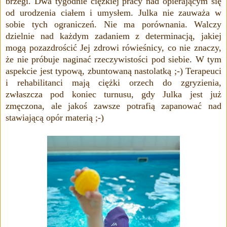
brzegi.
Dwa tygodnie ciężkiej pracy nad
opierającym się
od urodzenia
ciałem i umysłem
. Julka nie zauważa w
sobie tych ograniczeń. Nie ma porównania. Walczy
dzielnie nad każdym zadaniem z determinacją, jakiej
mogą pozazdrościć Jej zdrowi rówieśnicy, co nie znaczy,
że nie
próbuje naginać rzeczywistości pod siebie. W tym
aspekcie jest typową, zbuntowaną nastolatką ;-) Terapeuci
i rehabilitanci mają ciężki orzech do zgryzienia,
zwłaszcza pod koniec turnusu, gdy Julka jest już
zmęczona, ale jakoś zawsze potrafią zapanować nad
stawiającą opór materią ;-)