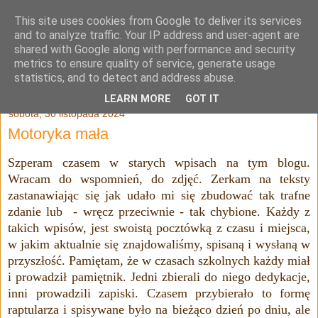
This site uses cookies from Google to deliver its services
Julia Adamowska
and to analyze traffic. Your IP address and user-agent are
shared with Google along with performance and security
metrics to ensure quality of service, generate usage
statistics, and to detect and address abuse.
▼
LEARN MORE
GOT IT
sobota, 30 listopada 2024
Motoryka mała
Szperam czasem w starych wpisach na tym blogu.
Wracam do wspomnień, do zdjęć. Zerkam na teksty
zastanawiając się jak udało mi się zbudować tak trafne
zdanie lub - wręcz przeciwnie - tak chybione. Każdy z
takich wpisów, jest swoistą pocztówką z czasu i miejsca,
w jakim aktualnie się znajdowaliśmy, spisaną i wysłaną w
przyszłość. Pamiętam, że w czasach szkolnych każdy miał
i prowadził pamiętnik. Jedni zbierali do niego dedykacje,
inni prowadzili zapiski. Czasem przybierało to formę
raptularza i spisywane było na bieżąco dzień po dniu, ale