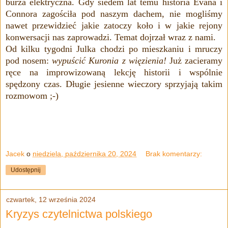
burza elektryczna. Gdy siedem lat temu historia Evana i
Connora zagościła pod naszym dachem, nie mogliśmy
nawet przewidzieć jakie zatoczy koło i w jakie rejony
konwersacji nas zaprowadzi. Temat dojrzał wraz z nami.
Od kilku tygodni Julka chodzi po mieszkaniu i mruczy
pod nosem:
wypuścić Kuronia z więzienia!
Już zacieramy
ręce na improwizowaną lekcję historii i wspólnie
spędzony czas. Długie jesienne wieczory sprzyjają takim
rozmowom ;-)
Jacek
o
niedziela, października 20, 2024
Brak komentarzy:
Udostępnij
czwartek, 12 września 2024
Kryzys czytelnictwa polskiego