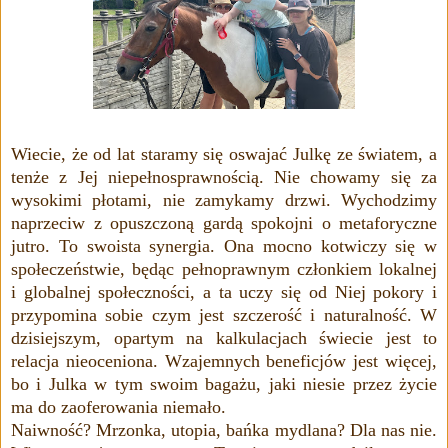
Wiecie, że od lat staramy się oswajać Julkę ze światem, a
tenże z Jej niepełnosprawnością. Nie chowamy się za
wysokimi płotami, nie zamykamy drzwi. Wychodzimy
naprzeciw z opuszczoną gardą spokojni o metaforyczne
jutro. To swoista synergia. Ona mocno kotwiczy się w
społeczeństwie, będąc pełnoprawnym członkiem lokalnej
i globalnej społeczności, a ta uczy się od Niej pokory i
przypomina sobie czym jest szczerość i naturalność. W
dzisiejszym, opartym na kalkulacjach świecie jest to
relacja nieoceniona. Wzajemnych beneficjów jest więcej,
bo i Julka w tym swoim bagażu, jaki niesie przez życie
ma do zaoferowania niemało.
Naiwność? Mrzonka, utopia, bańka mydlana? Dla nas nie.