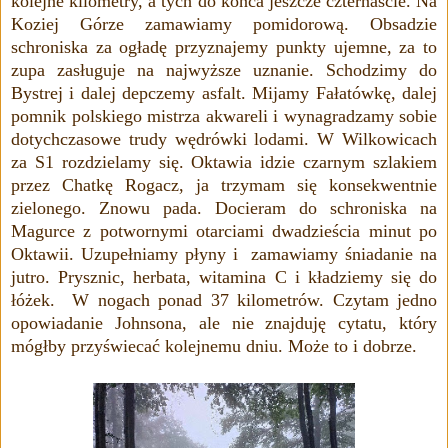
kolejne kilometry, a tych do końca jeszcze czternaście. Na
Koziej Górze zamawiamy pomidorową. Obsadzie
schroniska za ogładę przyznajemy punkty ujemne, za to
zupa zasługuje na najwyższe uznanie. Schodzimy do
Bystrej i dalej depczemy asfalt. Mijamy Fałatówkę, dalej
pomnik polskiego mistrza akwareli i wynagradzamy sobie
dotychczasowe trudy wędrówki lodami. W Wilkowicach
za S1 rozdzielamy się. Oktawia idzie czarnym szlakiem
przez Chatkę Rogacz, ja trzymam się konsekwentnie
zielonego. Znowu pada. Docieram do schroniska na
Magurce z potwornymi otarciami dwadzieścia minut po
Oktawii. Uzupełniamy płyny i zamawiamy śniadanie na
jutro. Prysznic, herbata, witamina C i kładziemy się do
łóżek. W nogach ponad 37 kilometrów. Czytam jedno
opowiadanie
Johnsona, ale nie znajduję cytatu, który
mógłby przyświecać kolejnemu dniu. Może to i dobrze.