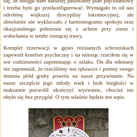
się, że obojgu nam bardziej pasowałby plan pięciodniowy
i trzeba było go przekonfigurować. Wymagało to od nas
odrobinę większej dyscypliny lokomocyjnej, ale
absolutnie nie wykluczało z harmonogramu spokoju
o
raz
okazjonalnego położenia się z uchem przy ziemi i
wsłuchania w tembr rosnącej trawy.
Komplet rezerwacji w gęsto rozsianych schroniskach
zapewnił komfort psychiczny i na miesiąc rzuciłem się w
wir codzienności zapominając o szlaku. On dla odmiany
nie zapomniał, że rzuciliśmy mu rękawice i pomny swego
imienia plótł gruby powróz na nasze przywitanie. Na
nasze szczęście jego młody wiek i brak biegłości w
makramie pozwolił ukończyć wyzwanie, chociaż nie
obyło się bez przygód. O tym właśnie będzie ten wpis.