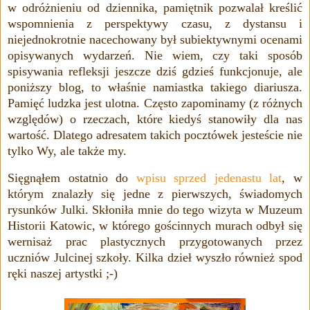
w odróżnieniu od dziennika, pamiętnik pozwalał kreślić
wspomnienia z perspektywy czasu, z dystansu i
niejednokrotnie nacechowany był subiektywnymi ocenami
opisywanych wydarzeń. Nie wiem, czy taki sposób
spisywania refleksji jeszcze dziś gdzieś funkcjonuje, ale
poniższy blog, to właśnie namiastka takiego diariusza.
Pamięć ludzka jest ulotna. Często zapominamy (z różnych
względów) o rzeczach, które kiedyś stanowiły dla nas
wartość. Dlatego adresatem takich pocztówek jesteście nie
tylko Wy, ale także my.
Sięgnąłem ostatnio do
wpisu sprzed jedenastu lat
, w
którym znalazły się jedne z pierwszych, świadomych
rysunków Julki. Skłoniła mnie do tego wizyta w Muzeum
Historii Katowic, w którego
gościnnych murach odbył się
wernisaż prac plastycznych przygotowanych przez
uczniów Julcinej szkoły. Kilka dzieł wyszło również spod
ręki naszej artystki ;-)