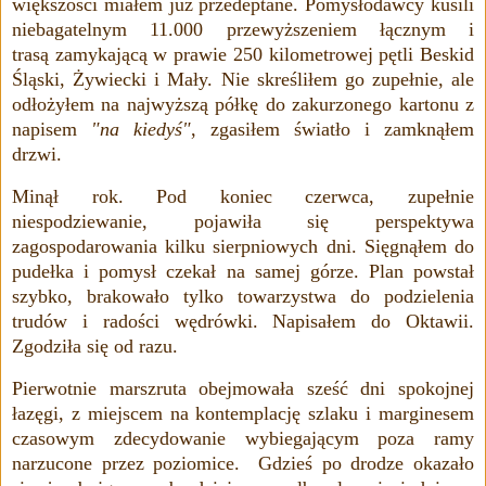
większości miałem już przedeptane. Pomysłodawcy kusili
niebagatelnym 11
.
000 przewyższeniem łącznym i
trasą
zamykającą w prawie
250 kilometrowej
pętli
Beskid
Śląski, Żywiecki i Mały. Nie skreśliłem go zupełnie, ale
odłożyłem na najwyższą
półkę
do zakurzonego kartonu z
napisem
"na kiedyś"
, zgasiłem światło i
zamknąłem
drzwi.
Minął rok.
Pod koniec czerwca, zupełnie
niespodziewanie, pojawiła się perspektywa
zagospodarowania kilku sierpniowych dni. Sięgnąłem do
pudełka i pomysł czekał na samej górze. Plan powstał
szybko, brakowało tylko towarzystwa do podzielenia
trudów i radości wędrówki. Napisałem do Oktawii.
Zgodziła się od razu.
Pierwotnie marszruta obejmowała sześć dni spokojnej
łazęgi, z miejscem na kontemplację szlaku i marginesem
czasowym zdecydowanie wybiegającym poza ramy
narzucone przez poziomice. Gdzieś po drodze okazało