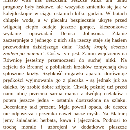
Miasto wita nas deszczem. Jeszcze kilka dni temu
prognozy były łaskawe, ale wszystko zmieniło się jak w
kalejdoskopie w ciągu ostatnich kilku godzin.
W butach
chlupie woda, a w plecaku bezpiecznie ukryte przed
wilgocią ciepło oddaje jeszcze gorące, kieszonkowe
wydanie opowiadań Denisa Johnsona. Zdanie
zaczerpnięte z jednego z nich siłą rzeczy staje się hasłem
przewodnim dzisiejszego dnia:
"każdą kroplę deszczu
znałem po imieniu"
. Coś w tym jest. Zanim wejdziemy na
Równicę jesteśmy przemoczeni do suchej nitki. Na
zejściu do Brennej z pobliskich krzaków czmychają dwa
spłoszone kozły. Szybkość migawki aparatu dorównuje
prędkości wyjmowania go z plecaka - są jednak już za
daleko, by zrobić dobre zdjęcie. Chwilę później tuż przed
nami ulicę przecina sarnia mama z dwójką cielaków i
potem jeszcze jedna - ostatnia dostrzeżona na szlaku.
Doceniamy taki prezent. Mgła powoli opada, ale deszcz
nie odpuszcza i przenika nawet nasze myśli. Na Błatniej
jemy śniadanie: herbata, kawa i jajecznica. Podnosi to
trochę morale i uzbrojeni w dodatkowe płaszcze