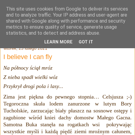
This site uses cookies from Google to deliver its services
Julia Adamowska
and to analyze traffic. Your IP address and user-agent are
shared with Google along with performance and security
metrics to ensure quality of service, generate usage
statistics, and to detect and address abuse.
▼
LEARN MORE
GOT IT
wtorek, 23 lutego 2021
I believe I can fly
Na północy ściął mróz
Z nieba spadł wielki wóz
Przykrył drogi pola i lasy...
Zima jest piękna do pewnego stopnia… Celsjusza ;-)
Tegoroczna skuła lodem zanurzone w lutym Bory
Tucholskie, zarzucając biały płaszcz na sosnowe ostępy i
zagubione wśród kniei dachy domostw
Małego Gacna
.
Samotna Buka stanęła na rogatkach wsi pokrywając
wszystkie myśli i każdą piędź ziemi mroźnym całunem,