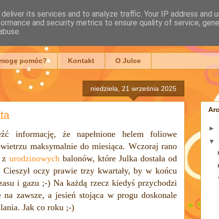
deliver its services and to analyze traffic. Your IP address and 
formance and security metrics to ensure quality of service, gen
mowska
abuse.
 mogę pomóc?
Kontakt
O Julce
niedziela, 21 września 2025
Ar
ta
►
źć informację, że napełnione helem
foliowe
▼
wietrzu maksymalnie do miesiąca.
Wczoraj rano
n z
urodzinowych
balonów, które Julka dostała od
. Cieszył oczy prawie trzy kwartały, by w końcu
asu i gazu ;-)
Na k
ażdą rzecz kiedyś przychodzi
ne na zawsze, a jesień stojąca w progu doskonale
ania. Jak co roku ;-)