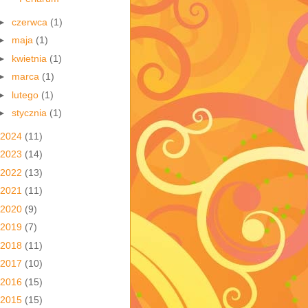
►
czerwca
(1)
►
maja
(1)
►
kwietnia
(1)
►
marca
(1)
►
lutego
(1)
►
stycznia
(1)
2024
(11)
2023
(14)
2022
(13)
2021
(11)
2020
(9)
2019
(7)
2018
(11)
2017
(10)
2016
(15)
2015
(15)