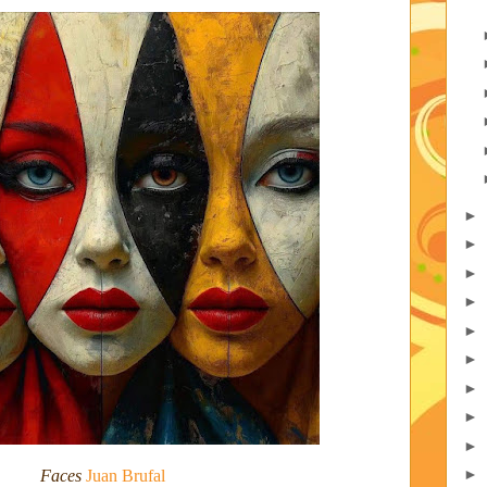
►
►
►
►
►
►
►
►
►
►
Faces
Juan Brufal