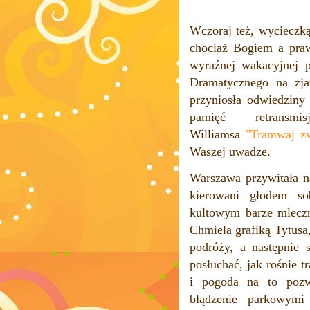
Wczoraj też, wycieczką
chociaż Bogiem a pr
wyraźnej wakacyjnej p
Dramatycznego na z
przyniosła odwiedziny
pamięć retransmi
Williamsa
"Tramwaj z
Waszej uwadze.
Warszawa przywitała na
kierowani głodem so
kultowym barze mlecz
Chmiela grafiką Tytusa
podróży, a następnie
posłuchać, jak rośnie t
i pogoda na to pozw
błądzenie parkowymi 