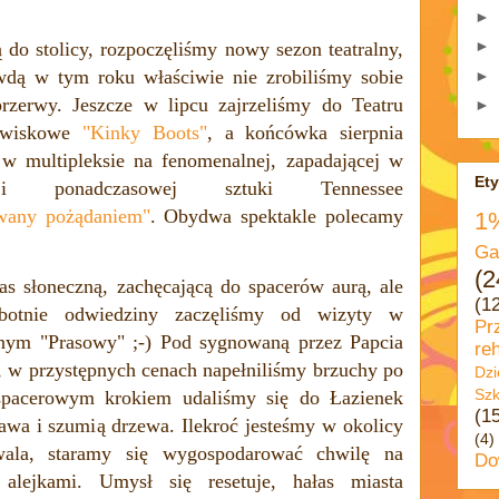
►
►
 do stolicy, rozpoczęliśmy nowy sezon teatralny,
awdą w tym roku
właściwie nie zrobiliśmy sobie
►
rzerwy. Jeszcze w lipcu zajrzeliśmy do Teatru
►
jawiskowe
"Kinky Boots"
, a końcówka sierpnia
 w multipleksie na fenomenalnej, zapadającej w
Ety
sji ponadczasowej sztuki Tennessee
wany pożądaniem"
. Obydwa spektakle polecamy
1
Ga
(2
s słoneczną, zachęcającą do spacerów aurą, ale
(1
botnie odwiedziny zaczęliśmy od wizyty w
Pr
nym "Prasowy" ;-) Pod sygnowaną przez Papcia
reh
, w przystępnych cenach napełniliśmy brzuchy po
Dzi
Szk
 spacerowym krokiem udaliśmy się do Łazienek
(1
rawa i szumią drzewa. Ilekroć jesteśmy w okolicy
(4)
ala, staramy się wygospodarować chwilę na
Do
alejkami. Umysł się resetuje, hałas miasta