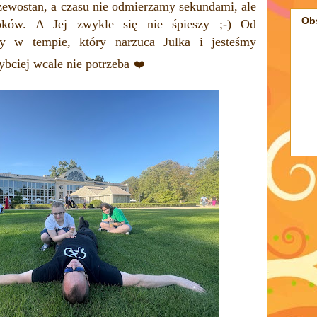
rzewostan, a czasu nie odmierzamy sekundami, ale
Ob
oków. A Jej zwykle się nie śpieszy ;-) Od
my w tempie, który narzuca Julka i jesteśmy
ybciej wcale nie potrzeba
❤️