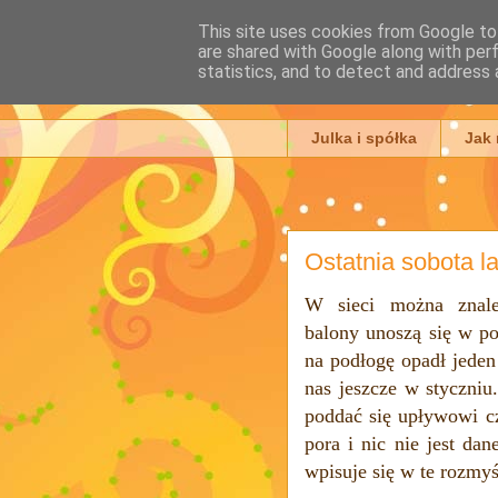
This site uses cookies from Google to 
are shared with Google along with per
Julia Ada
statistics, and to detect and address 
Julka i spółka
Jak
Ostatnia sobota la
W sieci można znale
balony
unoszą się w po
na podłogę opadł jede
nas jeszcze w styczniu
poddać się upływowi cz
pora i nic nie jest da
wpisuje się w te rozmyśl