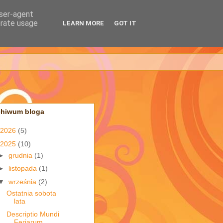
user-agent
erate usage
LEARN MORE
GOT IT
chiwum bloga
2026
(5)
2025
(10)
►
grudnia
(1)
►
listopada
(1)
▼
września
(2)
Ostatnia sobota
lata
Descriptio Mundi
Feriarum