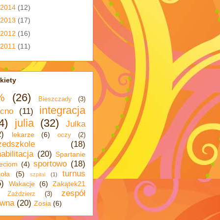
2014
(12)
2013
(17)
2012
(16)
2011
(11)
kiety
%
(26)
Bieszczady
(3)
integracja
cno
(11)
4)
julia
(32)
Julka
2)
lekarze
(6)
oczy
(2)
zedszkole
(18)
abilitacja
(20)
Spartanie
sportowo
(18)
eciom
(4)
turnus
oła
(5)
szpital
(1)
5)
Wakacje
(6)
Zakątek21
zespół
Zaździerz
(3)
wna
(20)
Zosia
(6)