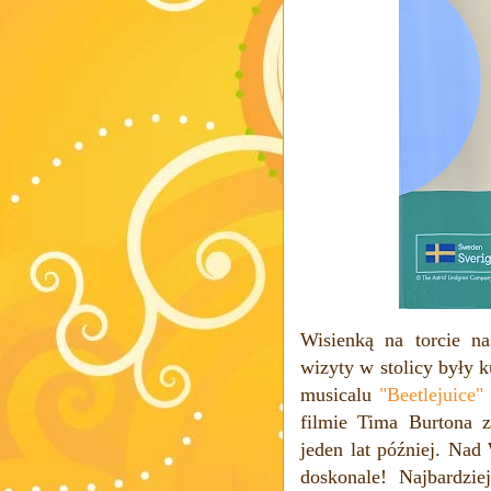
Wisienką na torcie n
wizyty w stolicy były k
musicalu
"Beetlejuice"
filmie
Tima Burtona z
jeden lat później. Nad
doskonale! Najbardzi