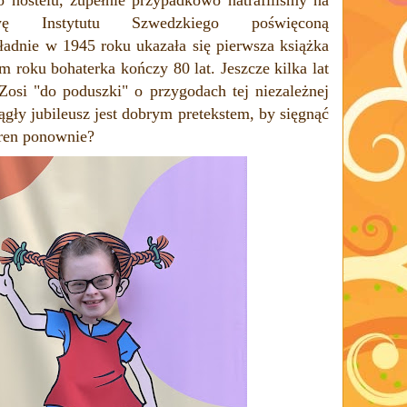
wę Instytutu Szwedzkiego poświęconą
adnie w 1945 roku ukazała się pierwsza książka
m roku bohaterka kończy 80 lat.
Jeszcze kilka lat
Zosi "do poduszki" o przygodach tej niezależnej
gły jubileusz jest dobrym pretekstem, by sięgnąć
gren ponownie?