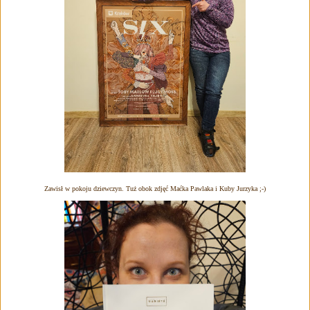
Zawisł w pokoju dziewczyn. Tuż obok zdjęć Maćka Pawlaka i Kuby Jurzyka ;-)