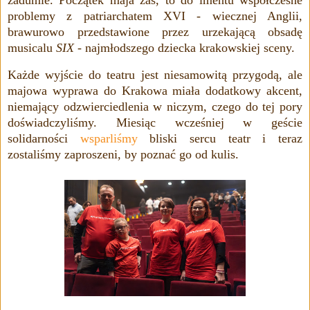
zadumie. Początek maja zaś, to
do imentu współczesne
problemy z patriarchatem
XVI - wiecznej Anglii,
brawurowo przedstawione przez urzekającą obsadę
musicalu
SIX
- najmłodszego dziecka krakowskiej sceny.
Każde wyjście do teatru jest niesamowitą przygodą, ale
majowa wyprawa do Krakowa miała dodatkowy akcent,
niemający odzwierciedlenia w niczym, czego do tej pory
doświadczyliśmy. Miesiąc wcześniej w geście
solidarności
wsparliśmy
bliski sercu teatr i teraz
zostaliśmy zaproszeni, by poznać go od kulis.