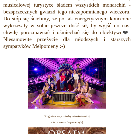
musicalowej
turystyce
śladem wszystkich monarchiń -
bezsprzecznych gwiazd tego niezapomnianego wieczoru.
Do stóp się ścielimy, że po tak energetycznym koncercie
wykrzesały w sobie jeszcze dość sił, by wyjść do nas,
chwilę porozmawiać i uśmiechać się do obiektywu
❤️
Niesamowite przeżycie dla młodszych i starszych
sympatyków Melpomeny :-)
Błogosławiony między niewiastami ;-)
(fot. Łukasz Popielarczyk)