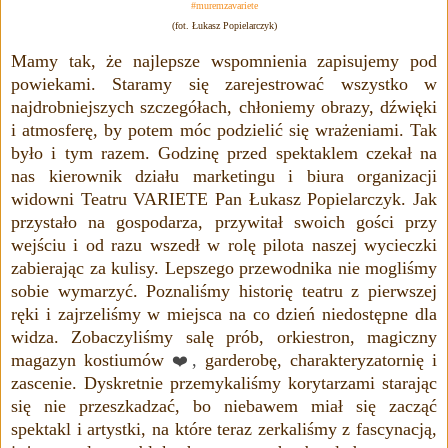
#muremzavariete
(fot. Łukasz Popielarczyk)
Mamy tak, że najlepsze wspomnienia zapisujemy pod
powiekami. Staramy się zarejestrować wszystko w
najdrobniejszych szczegółach, chłoniemy obrazy, dźwięki
i atmosferę, by potem móc podzielić się wrażeniami. Tak
było i tym razem. Godzinę przed spektaklem czekał na
nas kierownik działu marketingu i biura organizacji
widowni Teatru VARIETE Pan Łukasz Popielarczyk. Jak
przystało na gospodarza, przywitał swoich gości przy
wejściu i od razu wszedł w rolę pilota naszej wycieczki
zabierając za kulisy. Lepszego przewodnika nie mogliśmy
sobie wymarzyć. Poznaliśmy historię teatru z pierwszej
ręki i zajrzeliśmy w miejsca na co dzień niedostępne dla
widza. Zobaczyliśmy salę prób, orkiestron, magiczny
magazyn kostiumów
,
garderobę, charakteryzatornię i
❤️
zascenie. Dyskretnie przemykaliśmy korytarzami starając
się nie przeszkadzać, bo niebawem miał się zacząć
spektakl i artystki, na które teraz zerkaliśmy z fascynacją,