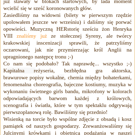
już stawały w blokach startowych, by lada moment
wcielić się w sześć koronowanych głów.
Zasiedliśmy na widowni (bilety w pierwszym rzędzie
upolowałem jeszcze we wrześniu) i daliśmy się porwać
opowieści. Muzyczną HER
storię sześciu żon Henryka
VIII
znaliśmy już
ze stołecznej Syreny, ale twórcy
krakowskiej
inscenizacji sprawili, że patrzyliśmy
oczarowani, jak nie przymierzając król Anglii na
upragnionego następcę tronu ;-)
Co nam się podobało? Tak naprawdę... wszystko ;-)
K
apitalna r
eżyseria, bezbłędna gra aktorska,
brawurowe popisy woka
lne
, chemia między bohaterkami,
fenomenalna choreografia, bajeczne kostiumy, muzyka w
wykonaniu świetnego girls bandu, mikrofony w kolorach
odpowiadających barwom każdej z królowych,
scenografia i światła, które w tym spektaklu odgrywają
pierwszoplanową rolę. Bawiliśmy się przednio!
Wisienką na torcie było wspólne zdjęcie z obsadą i kosz
pamiątek od naszych gospodarzy.
Zrewanżowaliśmy się
Julcinymi krówkami i obietnicą podążania w naszej