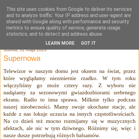
This site uses cookies from Google to deliver its services
Julia Adamowska
and to analyze traffic. Your IP address and user-agent are
shared with Google along with performance and security
metrics to ensure quality of service, generate usage
statistics, and to detect and address abuse.
▼
LEARN MORE
GOT IT
sobota, 31 maja 2025
Supernowa
Telewizor w naszym domu jest oknem na świat, przez
które wyglądamy niezmiernie rzadko. W tym roku
włączyliśmy go może cztery razy. Z wyboru nie
nadążamy za sezonowymi gwiazdozbiorami srebrnego
ekranu. Radio to inna sprawa. Milknie tylko podczas
naszej nieobecności. Mamy swoje ukochane stacje, ale
każde z nas lokuje uczucia na innych częstotliwościach.
Na co dzień też mocno rozmijamy się w muzycznych
afektach, ale nic w tym dziwnego. Różnimy się, więc i
nasze dusze potrzebują różnych balsamów.