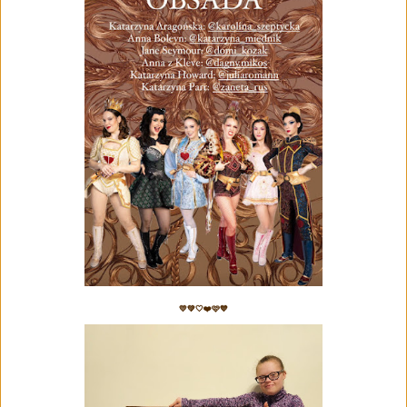
💛💚🤍❤️🩷💙