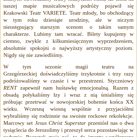
naszej mapie musicalowych podróży pojawił się
Krakowski Teatr VARIETE. Teatr młody, bo obchodzący
w tym roku dziesiąte urodziny, ale w niczym
nieustępujący starszym scenom o takim samym
charakterze. Lubimy tam wracać. Bilety kupujemy w
ciemno, zwykle z kilkumiesięcznym wyprzedzeniem,
absolutnie spokojni o najwyższy artystyczny poziom.
Nigdy się nie zawiedliśmy.
W tym sezonie
magii teatru
na
Grzegórzeckiej
doświadczyliśmy trzykrotnie i trzy razy
podróżowaliśmy w czasie i w przestrzeni. Styczniowy
RENT
zapewnił nam huśtawkę emocjonalną.
Razem z
obsadą połykaliśmy łzy i wraz z nią śmialiśmy się
próbując przetrwać w nowojorskiej bohemie końca XX
wieku. Wczesną wiosną wspólnie z przyjaciółmi
wybraliśmy się rodzinnie na swoiste rockowe rekolekcje.
Marcowy set
Jesus Christ Superstar
przeniósł nas o dwa
tysiąclecia do Jerozolimy i przeszył serca pozostawiając w