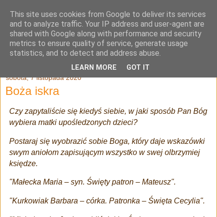
This site uses cookies from Google to deliver its services
Julia Adamowska
and to analyze traffic. Your IP address and user-agent are
shared with Google along with performance and security
metrics to ensure quality of service, generate usage
statistics, and to detect and address abuse.
▼
LEARN MORE
GOT IT
sobota, 7 listopada 2020
Boża iskra
Czy zapytaliście się kiedyś siebie, w jaki sposób Pan Bóg
wybiera matki upośledzonych dzieci?
Postaraj się wyobrazić sobie Boga, który daje wskazówki
swym aniołom zapisującym wszystko w swej olbrzymiej
księdze.
"Małecka Maria – syn. Święty patron – Mateusz".
"Kurkowiak Barbara – córka. Patronka – Święta Cecylia".