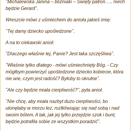
"Michalewska Janina – bliźniaki – Święty patron….. niech
będzie Gerard".
Wreszcie mówi z uśmiechem do anioła jakieś imię:
"Tej damy dziecko upośledzone".
A na to ciekawski anioł:
"Dlaczego właśnie tej, Panie? Jest taka szczęśliwa".
"Właśnie tylko dlatego - mówi uśmiechnięty Bóg. - Czy
mógłbym powierzyć upośledzone dziecko kobiecie, która
nie wie, czym jest radość? Byłoby to okrutne".
"Ale czy będzie miała cierpliwość?", pyta anioł.
"Nie chcę, aby miała nazbyt dużo cierpliwości, bo
utonęłaby w morzu łez, roztkliwiając się nad sobą i nad
swoim bólem. A tak, jak jej tylko przejdzie szok i bunt,
będzie potrafiła sobie ze wszystkim poradzić".