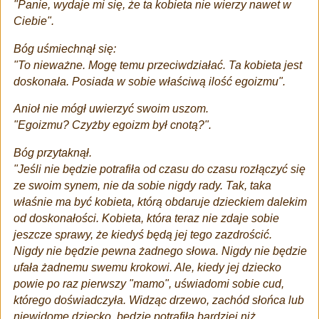
"Panie, wydaje mi się, że ta kobieta nie wierzy nawet w
Ciebie".
Bóg uśmiechnął się:
"To nieważne. Mogę temu przeciwdziałać. Ta kobieta jest
doskonała. Posiada w sobie właściwą ilość egoizmu".
Anioł nie mógł uwierzyć swoim uszom.
"Egoizmu? Czyżby egoizm był cnotą?".
Bóg przytaknął.
"Jeśli nie będzie potrafiła od czasu do czasu rozłączyć się
ze swoim synem, nie da sobie nigdy rady. Tak, taka
właśnie ma być kobieta, którą obdaruje dzieckiem dalekim
od doskonałości. Kobieta, która teraz nie zdaje sobie
jeszcze sprawy, że kiedyś będą jej tego zazdrościć.
Nigdy nie będzie pewna żadnego słowa. Nigdy nie będzie
ufała żadnemu swemu krokowi. Ale, kiedy jej dziecko
powie po raz pierwszy "mamo", uświadomi sobie cud,
którego doświadczyła. Widząc drzewo, zachód słońca lub
niewidome dziecko, będzie potrafiła bardziej niż