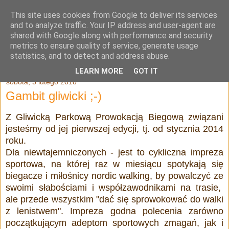
This site uses cookies from Google to deliver its services
Julia Adamowska
and to analyze traffic. Your IP address and user-agent are
shared with Google along with performance and security
metrics to ensure quality of service, generate usage
statistics, and to detect and address abuse.
▼
LEARN MORE
GOT IT
sobota, 3 lutego 2018
Gambit gliwicki ;-)
Z Gliwicką Parkową Prowokacją Biegową związani
jesteśmy od jej pierwszej edycji, tj. od stycznia 2014
roku.
Dla niewtajemniczonych - jest to cykliczna impreza
sportowa, na której raz w miesiącu spotykają się
biegacze i miłośnicy nordic walking, by powalczyć ze
swoimi słabościami i współzawodnikami na trasie,
ale przede wszystkim "dać się sprowokować do walki
z lenistwem". Impreza godna polecenia zarówno
początkującym adeptom sportowych zmagań, jak i