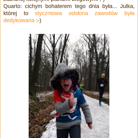
Quarto: cichym bohaterem tego dnia była... Julka,
której to
styczniowa odsłona zawodów była
dedykowana
:-)