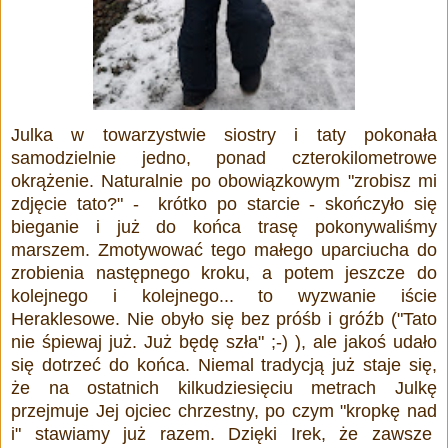
Julka w towarzystwie siostry i taty pokonała
samodzielnie jedno, ponad czterokilometrowe
okrążenie. Naturalnie po obowiązkowym "zrobisz mi
zdjęcie tato?" - krótko po starcie - skończyło się
bieganie i już do końca
trasę pokonywaliśmy
marszem. Zmotywować tego małego uparciucha do
zrobienia następnego kroku, a potem jeszcze do
kolejnego i kolejnego... to wyzwanie iście
Heraklesowe. Nie obyło się bez próśb i gróźb ("Tato
nie śpiewaj już. Już będę szła" ;-) ), ale jakoś udało
się dotrzeć do końca. Niemal tradycją już staje się,
że na ostatnich kilkudziesięciu metrach Julkę
przejmuje Jej ojciec chrzestny, po czym "kropkę nad
i" stawiamy już razem. Dzięki Irek, że zawsze