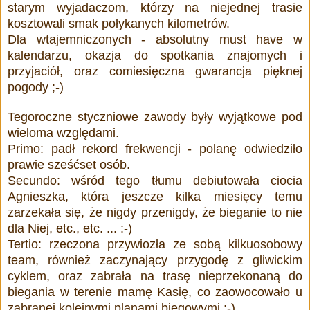
starym wyjadaczom, którzy na niejednej trasie
kosztowali smak połykanych kilometrów.
Dla wtajemniczonych - absolutny must have w
kalendarzu, okazja do spotkania znajomych i
przyjaciół, oraz comiesięczna gwarancja pięknej
pogody ;-)
Tegoroczne styczniowe zawody były wyjątkowe pod
wieloma względami.
Primo: padł rekord frekwencji - polanę odwiedziło
prawie sześćset osób.
Secundo: wśród tego tłumu debiutowała ciocia
Agnieszka, która jeszcze kilka miesięcy temu
zarzekała się, że nigdy przenigdy, że bieganie to nie
dla Niej, etc., etc. ... :-)
Tertio: rzeczona przywiozła ze sobą kilkuosobowy
team, również zaczynający przygodę z gliwickim
cyklem, oraz zabrała na trasę nieprzekonaną do
biegania w terenie mamę Kasię, co zaowocowało u
zabranej kolejnymi planami biegowymi ;-)