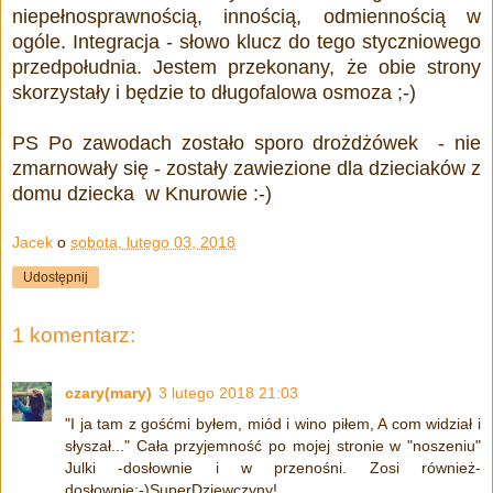
niepełnosprawnością, innością, odmiennością w
ogóle.
Integracja - słowo klucz do tego styczniowego
przedpołudnia. Jestem przekonany, że obie strony
skorzystały i będzie to długofalowa osmoza ;-)
PS Po zawodach zostało sporo drożdżówek - nie
zmarnowały się - zostały zawiezione dla dzieciaków z
domu dziecka w Knurowie :-)
Jacek
o
sobota, lutego 03, 2018
Udostępnij
1 komentarz:
czary(mary)
3 lutego 2018 21:03
"I ja tam z gośćmi byłem, miód i wino piłem, A com widział i
słyszał..." Cała przyjemność po mojej stronie w "noszeniu"
Julki -dosłownie i w przenośni. Zosi również-
dosłownie:-)SuperDziewczyny!