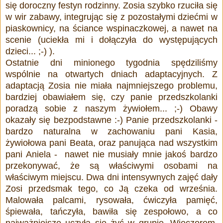
się doroczny festyn rodzinny. Zosia szybko rzuciła się
w wir zabawy, integrując się z pozostałymi dziećmi w
piaskownicy, na ściance wspinaczkowej, a nawet na
scenie (uciekła mi i dołączyła do występujących
dzieci... ;-) ).
Ostatnie dni minionego tygodnia spędziliśmy
wspólnie na otwartych dniach adaptacyjnych. Z
adaptacją Zosia nie miała najmniejszego problemu,
bardziej obawiałem się, czy panie przedszkolanki
poradzą sobie z naszym żywiołem... ;-) Obawy
okazały się bezpodstawne :-) Panie przedszkolanki -
bardzo naturalna w zachowaniu pani Kasia,
żywiołowa pani Beata, oraz panująca nad wszystkim
pani Aniela - nawet nie musiały mnie jakoś bardzo
przekonywać, że są właściwymi osobami na
właściwym miejscu. Dwa dni intensywnych zajęć dały
Zosi przedsmak tego, co Ją czeka od września.
Malowała palcami, rysowała, ćwiczyła pamięć,
śpiewała, tańczyła, bawiła się zespołowo, a co
najważniejsze uczyła się żyć w grupie. Wieczorem,