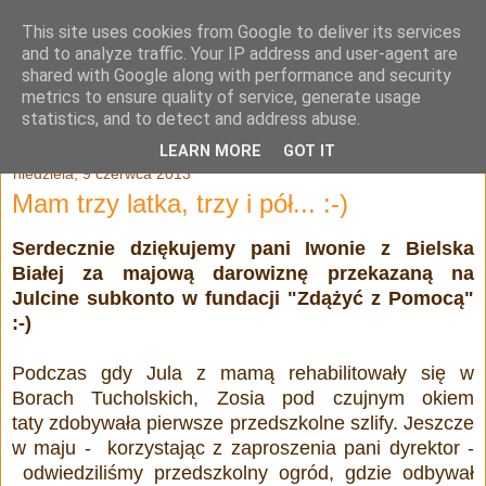
This site uses cookies from Google to deliver its services
Julia Adamowska
and to analyze traffic. Your IP address and user-agent are
shared with Google along with performance and security
metrics to ensure quality of service, generate usage
statistics, and to detect and address abuse.
▼
LEARN MORE
GOT IT
niedziela, 9 czerwca 2013
Mam trzy latka, trzy i pół... :-)
Serdecznie dziękujemy pani Iwonie z Bielska
Białej za majową darowiznę przekazaną na
Julcine subkonto w fundacji "Zdążyć z Pomocą"
:-)
Podczas gdy Jula z mamą rehabilitowały się w
Borach Tucholskich, Zosia pod czujnym okiem
taty zdobywała pierwsze przedszkolne szlify. Jeszcze
w maju - korzystając z zaproszenia pani dyrektor -
odwiedziliśmy przedszkolny ogród, gdzie odbywał