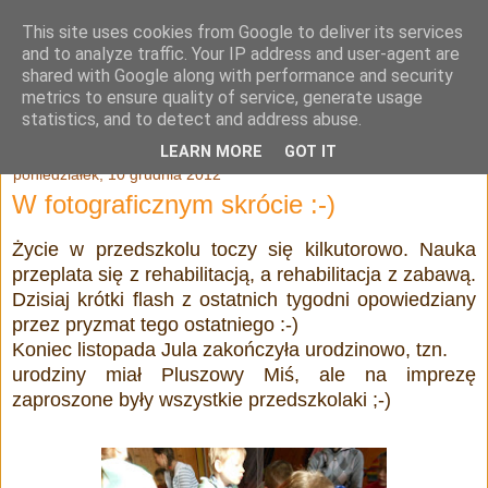
This site uses cookies from Google to deliver its services
Julia Adamowska
and to analyze traffic. Your IP address and user-agent are
shared with Google along with performance and security
metrics to ensure quality of service, generate usage
statistics, and to detect and address abuse.
▼
LEARN MORE
GOT IT
poniedziałek, 10 grudnia 2012
W fotograficznym skrócie :-)
Życie w przedszkolu toczy się kilkutorowo. Nauka
przeplata się z rehabilitacją, a rehabilitacja z zabawą.
Dzisiaj krótki flash z ostatnich tygodni opowiedziany
przez pryzmat tego ostatniego :-)
Koniec listopada Jula zakończyła urodzinowo, tzn.
urodziny miał Pluszowy Miś, ale na imprezę
zaproszone były wszystkie przedszkolaki ;-)